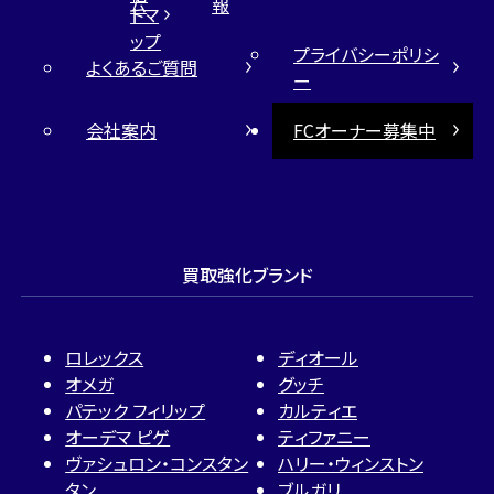
ム
報
トマ
ップ
プライバシーポリシ
よくあるご質問
ー
会社案内
FCオーナー募集中
買取強化ブランド
ロレックス
ディオール
オメガ
グッチ
パテック フィリップ
カルティエ
オーデマ ピゲ
ティファニー
ヴァシュロン・コンスタン
ハリー・ウィンストン
タン
ブルガリ