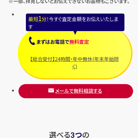
※一部、拝見しないとお伝えできないお品物もございます。
1
最短
分！
今すぐ査定金額をお伝えいたしま
す
まずは
お電話
で
無料査定
【総合受付】24時間・年中無休(年末年始除
く)
メールで無料相談する
選べる
つ
の
3