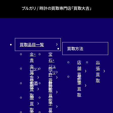
ブルガリ / 時計の買取専門店「買取大吉」
買取品目一覧
買取方法
金・
宝
貴
石・
店
出
金
ジュ
舗
張
バッ
時
属
エリ
買
買
グ
計
催
買
ー
取
取
買
買
事
お酒
財
取
買
取
取
買
買
布
取
取
取
買
服
切
取
買
手
取
買
金
古