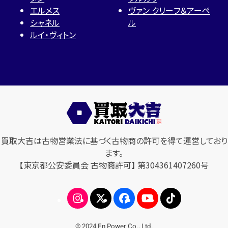
エルメス
ヴァン クリーフ＆アーペ
シャネル
ル
ルイ・ヴィトン
買取大吉は古物営業法に基づく古物商の許可を得て運営しており
ます。
【東京都公安委員会 古物商許可】 第304361407260号
© 2024 En Power Co., Ltd.