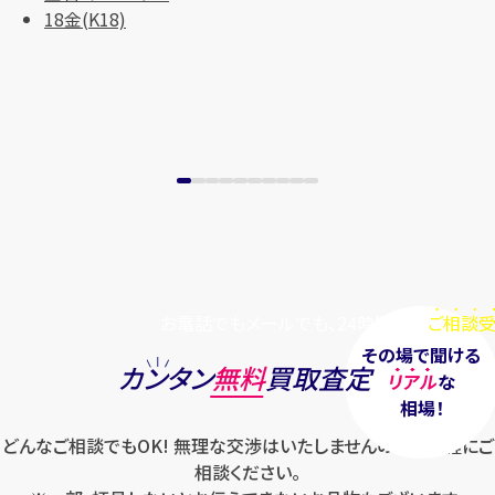
18金(K18)
まずは
お電話
で
無料査定
【総合受付】24時間・年中無休(年末年
始除く)
メールで無料相談する
お電話でもメールでも、24時間毎日
ご相談受
その場で聞ける
カンタン
無料
買取査定
リアル
な
相場！
どんなご相談でもOK! 無理な交渉はいたしませんのでお気軽にご
相談ください。