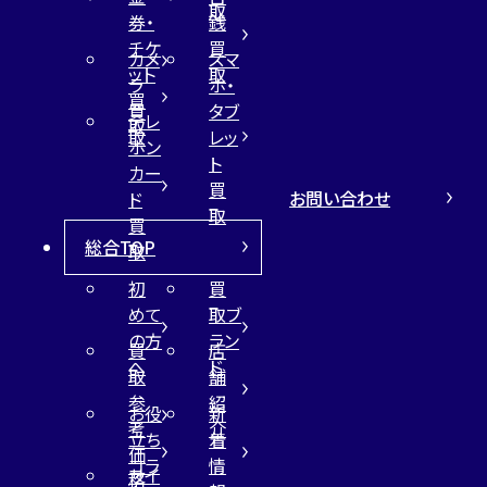
取
券・
銭
チケ
買
カメ
スマ
ット
取
ラ
ホ・
買
買
タブ
テレ
取
取
レッ
ホン
ト
カー
買
お問い合わせ
ド
取
買
総合TOP
取
初
買
めて
取ブ
の方
ラン
買
店
へ
ド
取
舗
参
紹
お役
新
考
介
立ち
着
価
コラ
情
サイ
格