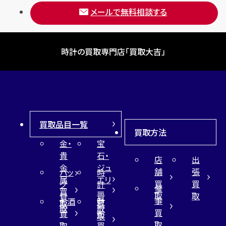
メールで無料相談する
時計の買取専門店「買取大吉」
買取品目一覧
買取方法
金・
宝
貴
石・
店
出
金
ジュ
舗
張
バッ
時
属
エリ
買
買
グ
計
催
買
ー
取
取
買
買
事
お酒
財
取
買
取
取
買
買
布
取
取
取
買