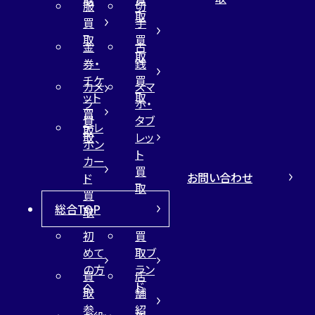
服
切
取
買
手
取
買
金
古
カンタン
無料
取
券・
銭
チケ
買
カメ
スマ
ット
取
ラ
ホ・
買
買
タブ
テレ
取
取
レッ
ホン
ト
1
最短
分！
今すぐ査定金額をお伝えいた
カー
買
します
お問い合わせ
ド
取
買
総合TOP
まずは
お電話
で
無料査定
取
初
買
【総合受付】24時間・年中無休(年末年
めて
取ブ
始除く)
の方
ラン
買
店
へ
ド
取
舗
参
紹