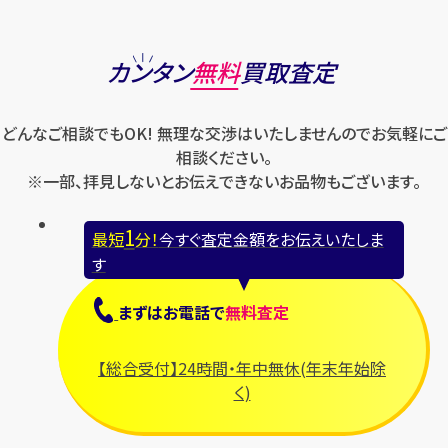
カンタン
無料
買取査定
どんなご相談でもOK! 無理な交渉はいたしませんのでお気軽にご
相談ください。
※一部、拝見しないとお伝えできないお品物もございます。
1
最短
分！
今すぐ査定金額をお伝えいたしま
す
まずは
お電話
で
無料査定
【総合受付】24時間・年中無休(年末年始除
く)