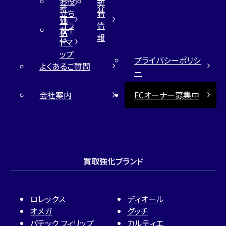
お役
新
メールで無料相談する
考
介
立ち
着
価
コラ
情
サイ
格
ム
報
トマ
ップ
プライバシーポリシ
よくあるご質問
ー
会社案内
FCオーナー募集中
買取強化ブランド
ロレックス
ディオール
オメガ
グッチ
パテック フィリップ
カルティエ