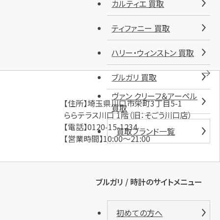
カルティエ 買取
ティファニー 買取
ハリー・ウィンストン 買取
ブルガリ 買取
ヴァン クリーフ＆アーペル
【住所】埼玉県川口市栄町3丁目5-1
買取
ららテラス川口 1階（旧：そごう川口店）
【電話】0120-15-1234
買取ブランド一覧
【営業時間】10:00～21:00
ブルガリ / 時計のサイトメニュー
初めての方へ