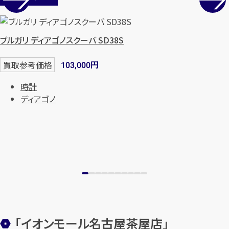
ブルガリ ディアゴノスクーバ SD38S
円
買取参考価格
103,000
時計
ディアゴノ
カンタン
無料
1
最短
分！
今すぐ査定金額をお伝えいた
します
「イオンモール名古屋茶屋店」