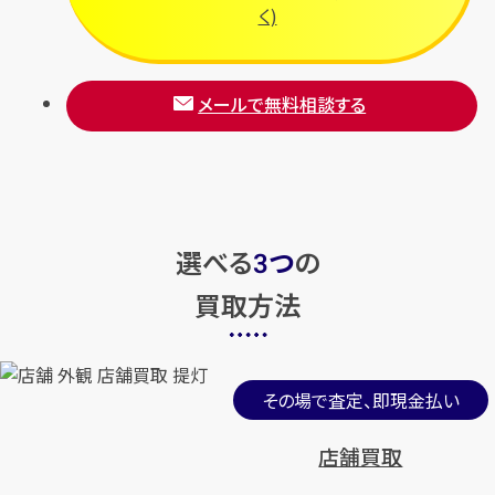
く)
メールで無料相談する
選べる
つ
の
3
買取方法
その場で査定、即現金払い
店舗買取