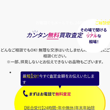
お電話でもメールでも、24時間毎日
ご相談受
その場で聞ける
カンタン
無料
買取査定
リアル
な
相場！
どんなご相談でもOK! 無理な交渉はいたしませんのでお気軽にご
相談ください。
※一部、拝見しないとお伝えできないお品物もございます。
1
最短
分！
今すぐ査定金額をお伝えいたしま
す
まずは
お電話
で
無料査定
【総合受付】24時間・年中無休(年末年始除