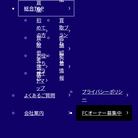
買
総合TOP
取
初
買
めて
取ブ
の方
ラン
買
店
へ
ド
取
舗
参
紹
お役
新
考
介
立ち
着
価
コラ
情
サイ
格
ム
報
トマ
ップ
プライバシーポリシ
よくあるご質問
ー
会社案内
FCオーナー募集中