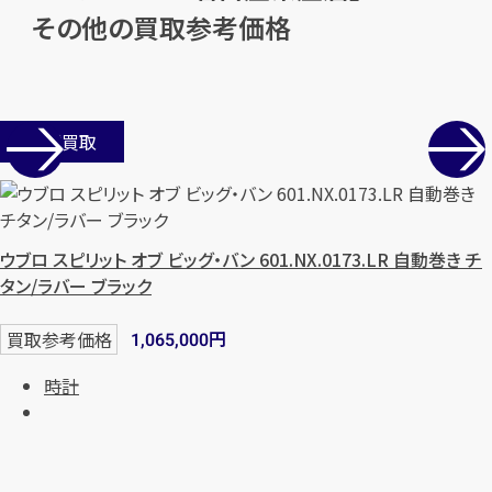
その他の買取参考価格
まずは
お電話
で
無料査定
【総合受付】24時間・年中無休(年末年
始除く)
店舗買取
メールで無料相談する
ウブロ スピリット オブ ビッグ・バン 601.NX.0173.LR 自動巻き チ
タン/ラバー ブラック
円
買取参考価格
1,065,000
時計