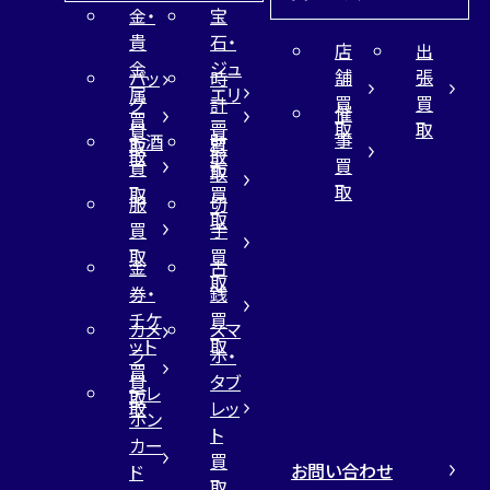
金・
宝
貴
石・
店
出
金
ジュ
舗
張
バッ
時
属
エリ
買
買
グ
計
催
買
ー
取
取
買
買
事
お酒
財
取
買
取
取
買
買
布
取
取
取
買
服
切
取
買
手
取
買
金
古
取
券・
銭
チケ
買
カメ
スマ
ット
取
ラ
ホ・
買
買
タブ
テレ
取
取
レッ
ホン
ト
カー
買
お問い合わせ
ド
取