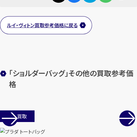
ルイ・ヴィトン買取参考価格に戻る
カンタン
無料
「ショルダーバッグ」その他の買取参考価
格
1
最短
分！
今すぐ査定金額をお伝えいた
します
まずは
お電話
で
無料査定
店舗買取
【総合受付】24時間・年中無休(年末年