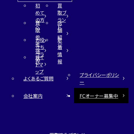
初
買
めて
取ブ
の方
ラン
買
店
へ
ド
取
舗
参
紹
お役
新
考
介
立ち
着
価
コラ
情
サイ
格
ム
報
トマ
ップ
プライバシーポリシ
よくあるご質問
ー
会社案内
FCオーナー募集中