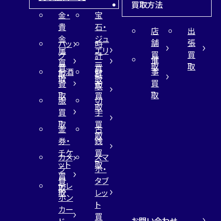
買取方法
金・
宝
貴
石・
店
出
金
ジュ
舗
張
バッ
時
属
エリ
買
買
グ
計
催
買
ー
取
取
買
買
事
お酒
財
取
買
取
取
買
買
布
取
取
取
買
服
切
取
買
手
取
買
金
古
取
券・
銭
チケ
買
カメ
スマ
ット
取
ラ
ホ・
買
買
タブ
テレ
取
取
レッ
ホン
ト
カー
買
お問い合わせ
ド