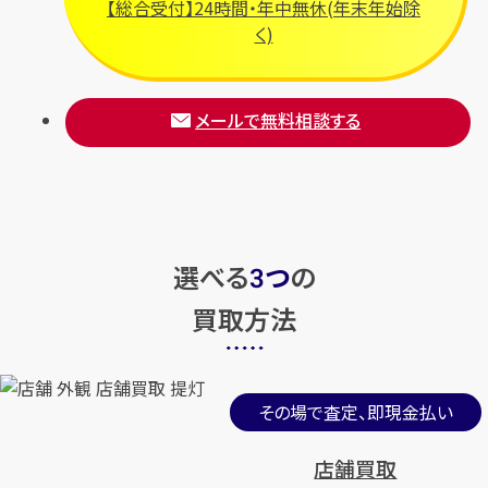
【総合受付】24時間・年中無休(年末年始除
く)
メールで無料相談する
選べる
つ
の
3
買取方法
その場で査定、即現金払い
店舗買取