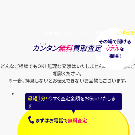
お電話でもメールでも、24時間毎日
ご相談受
その場で聞ける
カンタン
無料
買取査定
リアル
な
相場！
どんなご相談でもOK! 無理な交渉はいたしませんのでお気軽にご
相談ください。
※一部、拝見しないとお伝えできないお品物もございます。
1
最短
分！
今すぐ査定金額をお伝えいたしま
す
まずは
お電話
で
無料査定