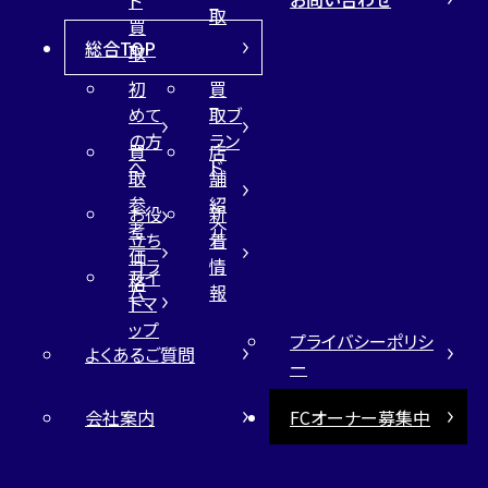
取
買
総合TOP
取
初
買
めて
取ブ
の方
ラン
買
店
へ
ド
取
舗
参
紹
お役
新
考
介
立ち
着
価
コラ
情
サイ
格
ム
報
トマ
ップ
プライバシーポリシ
よくあるご質問
ー
会社案内
FCオーナー募集中