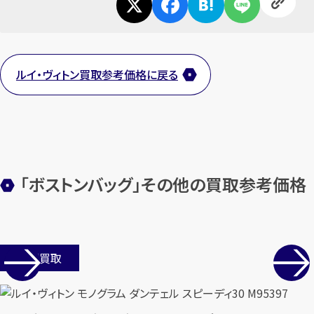
ルイ・ヴィトン買取参考価格に戻る
カンタン
無料
「ボストンバッグ」その他の買取参考価格
1
最短
分！
今すぐ査定金額をお伝えいた
します
店舗買取
まずは
お電話
で
無料査定
【総合受付】24時間・年中無休(年末年