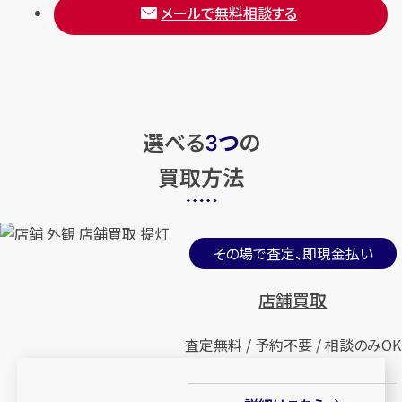
メールで無料相談する
選べる
つ
の
3
買取方法
その場で査定、即現金払い
店舗買取
査定無料 / 予約不要 / 相談のみOK