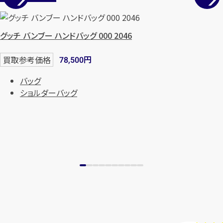
まずは
お電話
で
無料査定
グッチ バンブー ハンドバッグ 000 2046
【総合受付】24時間・年中無休(年末年
始除く)
円
買取参考価格
78,500
バッグ
メールで無料相談する
ショルダーバッグ