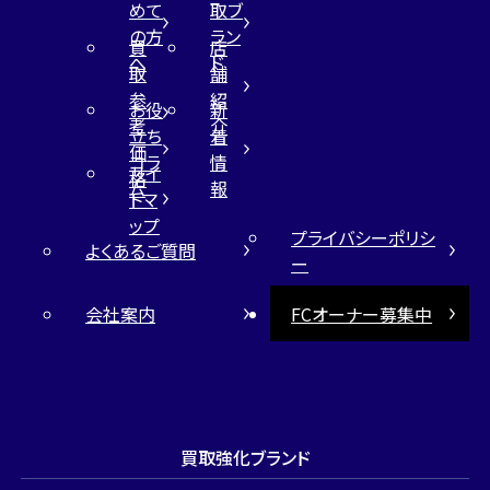
めて
取ブ
の方
ラン
買
店
へ
ド
取
舗
参
紹
お役
新
考
介
立ち
着
価
コラ
情
サイ
格
ム
報
トマ
ップ
プライバシーポリシ
よくあるご質問
ー
会社案内
FCオーナー募集中
買取強化ブランド