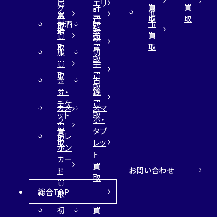
属
エリ
買
買
グ
計
催
買
ー
取
取
買
買
事
お酒
財
取
買
取
取
買
買
布
取
取
取
買
服
切
取
買
手
取
買
金
古
取
券・
銭
チケ
買
カメ
スマ
ット
取
ラ
ホ・
買
買
タブ
テレ
取
取
レッ
ホン
ト
カー
買
お問い合わせ
ド
取
買
総合TOP
取
初
買