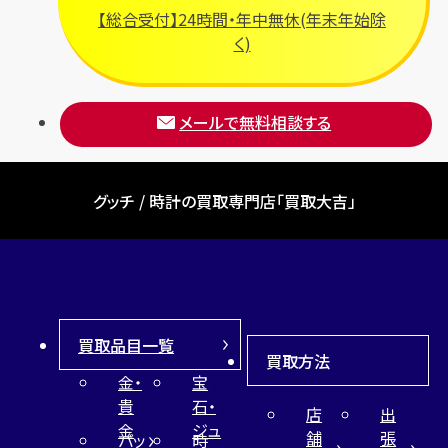
【総合受付】24時間・年中無休(年末年始除
く)
メールで無料相談する
グッチ / 時計の買取専門店「買取大吉」
買取品目一覧
買取方法
金・
宝
貴
石・
店
出
金
ジュ
舗
張
バッ
時