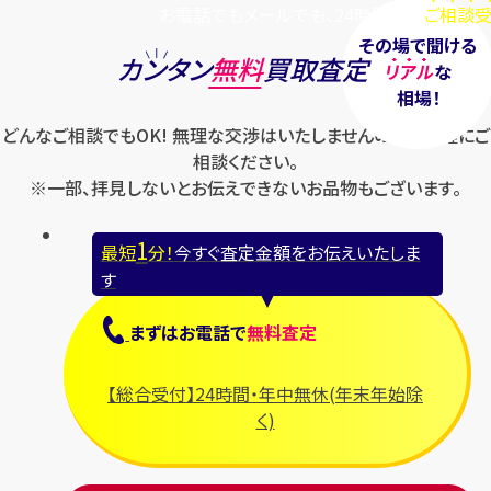
お電話でもメールでも、24時間毎日
ご相談受
その場で聞ける
カンタン
無料
買取査定
リアル
な
相場！
どんなご相談でもOK! 無理な交渉はいたしませんのでお気軽にご
相談ください。
※一部、拝見しないとお伝えできないお品物もございます。
1
最短
分！
今すぐ査定金額をお伝えいたしま
す
まずは
お電話
で
無料査定
【総合受付】24時間・年中無休(年末年始除
く)