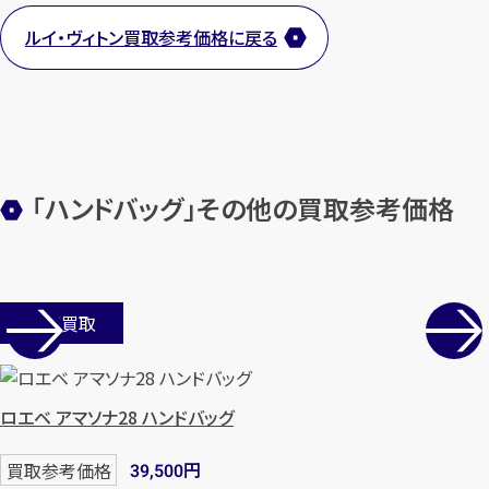
ルイ・ヴィトン買取参考価格に戻る
カンタン
無料
「ハンドバッグ」その他の買取参考価格
店舗買取
1
最短
分！
今すぐ査定金額をお伝えいた
します
まずは
お電話
で
無料査定
ロエベ アマソナ28 ハンドバッグ
円
買取参考価格
39,500
【総合受付】24時間・年中無休(年末年