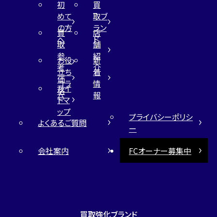
初
買
めて
取ブ
の方
ラン
買
店
へ
ド
取
舗
参
紹
お役
新
考
介
立ち
着
価
コラ
情
サイ
格
ム
報
トマ
ップ
プライバシーポリシ
よくあるご質問
ー
会社案内
FCオーナー募集中
買取強化ブランド