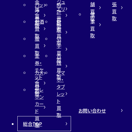
金
ジュ
舗
張
バッ
時
属
エリ
買
買
グ
計
催
買
ー
取
取
買
買
事
お酒
財
取
買
取
取
買
買
布
取
取
取
買
服
切
取
買
手
取
買
金
古
取
券・
銭
チケ
買
カメ
スマ
ット
取
ラ
ホ・
買
買
タブ
テレ
取
取
レッ
ホン
ト
カー
買
お問い合わせ
ド
取
買
総合TOP
取