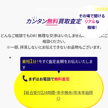
お電話でもメールでも、24時間毎日
ご相談受
その場で聞ける
カンタン
無料
買取査定
リアル
な
相場！
どんなご相談でもOK! 無理な交渉はいたしませんのでお気軽にご
相談ください。
※一部、拝見しないとお伝えできないお品物もございます。
1
最短
分！
今すぐ査定金額をお伝えいたしま
す
まずは
お電話
で
無料査定
【総合受付】24時間・年中無休(年末年始除
く)