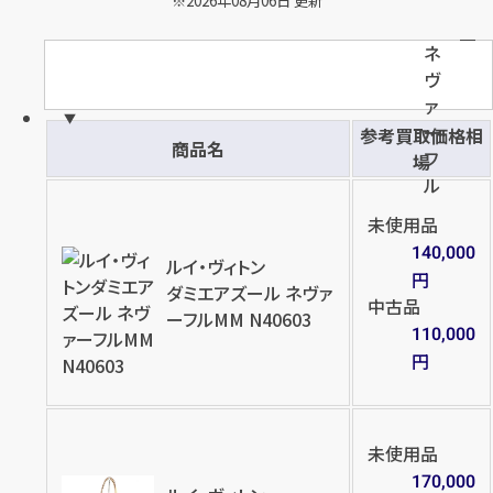
※2026年08月06日 更新
円
円
買取参考価格
買取参考価格
ネ
130,000
42,000
ヴ
バッグ
ショルダーバッグ
バッグ
ショルダーバッグ
ァ
ー
参考買取価格相
商品名
フ
場
ル
店舗買取
店舗買取
未使用品
140,000
ルイ・ヴィトン
円
ダミエアズール ネヴァ
中古品
ーフルMM N40603
110,000
ルイ・ヴィトン ダミエ ネヴァーフ
ルイ・ヴィトン ダミエ ネヴァーフ
円
ルGM ハンドバッグ N51106
ルMM N51105
円
円
買取参考価格
買取参考価格
50,000
50,000
未使用品
170,000
バッグ
ショルダーバッグ
バッグ
ショルダーバッグ