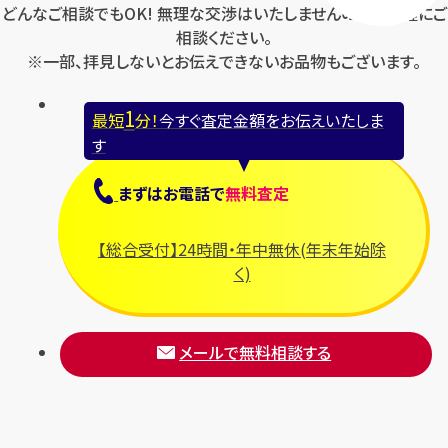
どんなご相談でもOK! 無理な交渉はいたしませんのでお気軽にご
ルイ・ヴィトン バッグ ダミエ ネヴ
ルイ・ヴィトン バッグ ネヴァーフ
相談ください。
ァーフルMM N51105
ル N51105
※一部、拝見しないとお伝えできないお品物もございます。
円
円
買取参考価格
買取参考価格
70,000
70,000
1
最短
分！
今すぐ査定金額をお伝えいたしま
バッグ
バッグ
す
まずは
お電話
で
無料査定
店舗買取
店舗買取
【総合受付】24時間・年中無休(年末年始除
く)
メールで無料相談する
ルイ・ヴィトン モノグラム ネヴァ
ルイ・ヴィトン モノグラム ネヴ
ーフル MM M41178
ァーフル
円
円
買取参考価格
買取参考価格
142,000
73,000