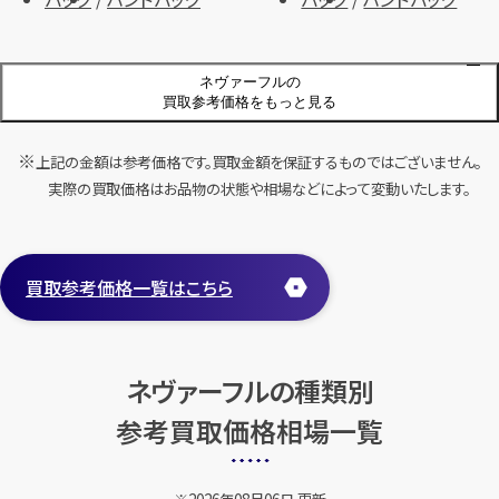
ネヴァーフルの
店舗買取
店舗買取
買取参考価格をもっと見る
上記の金額は参考価格です。買取金額を保証するものではございません。
ルイ・ヴィトン ダミエ ネヴァーフ
ルイ・ヴィトン ダミエ ネヴァーフ
実際の買取価格はお品物の状態や相場などによって変動いたします。
ル
ル MB2068
円
円
買取参考価格
買取参考価格
75,000
45,000
買取参考価格一覧はこちら
バッグ
ショルダーバッグ
バッグ
ショルダーバッグ
ネヴァーフルの種類別
店舗買取
店舗買取
参考買取価格相場一覧
ルイ・ヴィトン ダミエ ネヴァーフ
ルイ・ヴィトン ダミエ ネヴァーフ
ル MM N41630
ル N51105