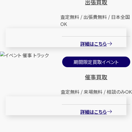
出張買取
店舗買取
店舗買取
査定無料 / 出張費無料 / 日本全国
OK
詳細はこちら
ルイ・ヴィトン モノグラム ネヴァ
ルイ・ヴィトン モノグラム ローズ
ーフルMM M40156
ネヴァーフルMM M48613
期間限定買取イベント
円
円
買取参考価格
買取参考価格
70,000
100,000
催事買取
バッグ
ハンドバッグ
バッグ
ショルダーバッグ
査定無料 / 来場無料 / 相談のみOK
詳細はこちら
店舗買取
店舗買取