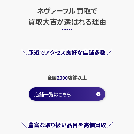
ネヴァーフル 買取で
買取大吉が選ばれる理由
ルイ・ヴィトン モノグラムネヴァ
ルイ・ヴィトン ワイルドアットハ
ーフルGM M41180
ートモノグラム ネヴァーフルMM
円
円
買取参考価格
買取参考価格
120,000
210,000
＼ 駅近でアクセス良好な店舗多数 ／
バッグ
ショルダーバッグ
バッグ
ショルダーバッグ
全国
店舗
以上
2000
店舗一覧はこちら
＼ 豊富な取り扱い品目を高価買取 ／