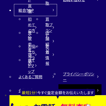
取
買
総合TOP
取
初
買
めて
取ブ
の方
ラン
買
店
へ
ド
取
舗
参
紹
お役
新
考
介
立ち
着
価
コラ
情
サイ
格
ム
報
トマ
ップ
プライバシーポリシ
よくあるご質問
ー
会社案内
FCオーナー募集中
最短1分！
今すぐ査定金額をお伝えいたします