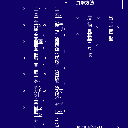
買取方法
金・
宝
貴
石・
店
出
金
ジュ
舗
張
バッ
時
属
エリ
買
買
グ
計
催
買
ー
取
取
買
買
事
お酒
財
取
買
取
取
買
買
布
取
取
取
買
服
切
取
買
手
取
買
金
古
取
券・
銭
チケ
買
カメ
スマ
ット
取
ラ
ホ・
買
買
タブ
テレ
取
取
レッ
ホン
ト
カー
買
お問い合わせ
ド