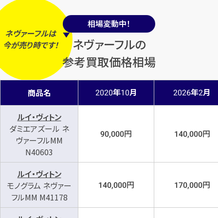
相場変動中！
ネヴァーフルは
ネヴァーフルの
今
が
売り時
です！
参考買取価格相場
年
月
年
月
商品名
2020
10
2026
2
ルイ・ヴィトン
ダミエアズール ネ
円
円
90,000
140,000
ヴァーフルMM
N40603
ルイ・ヴィトン
円
円
モノグラム ネヴァー
140,000
170,000
フルMM M41178