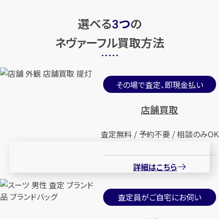
選べる
つ
の
バッグ
ショルダーバッグ
バッグ
ショルダーバッグ
3
ネヴァーフル買取方法
店舗買取
店舗買取
その場で査定、即現金払い
店舗買取
査定無料 / 予約不要 / 相談のみOK
ルイ・ヴィトン モノグラム ネヴァ
ルイ・ヴィトン モノグラム ネヴァ
ーフル ポーチ付
ーフルMM
詳細はこちら
円
円
買取参考価格
買取参考価格
110,000
38,000
バッグ
ショルダーバッグ
バッグ
ショルダーバッグ
査定員がご自宅にお伺い