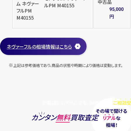
中古品
ルPM M40155
95,000
円
ルイ・ヴィトン ダミエアズール ネ
ルイ・ヴィトン ネヴァーフル
ヴァーフル MM N41361
MM モノグラム M40156
ネヴァーフルの相場情報はこちら
円
円
買取参考価格
買取参考価格
90,000
50,000
上記は参考価格であり、商品の状態や時期により価格は変動します。
バッグ
ショルダーバッグ
バッグ
ショルダーバッグ
店舗買取
店舗買取
お電話でもメールでも、24時間毎日
ご相談受
その場で聞ける
カンタン
無料
買取査定
リアル
な
相場！