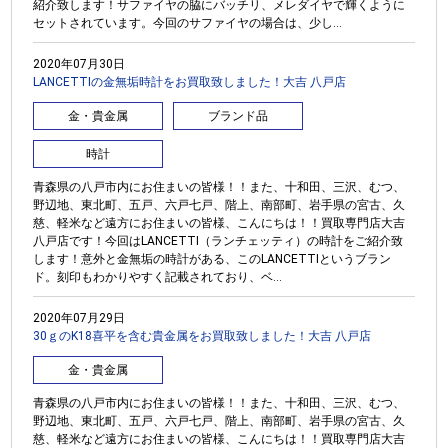
紹介致します！サファイヤの脇にバッチリ、メレダイヤで輝くように
セットされています。今回のサファイヤの場合は、少し...
2020年07月30日
LANCETTIの金無垢時計をお買取致しました！大吉 八戸店
金・貴金属
ブランド品
時計
青森県の八戸市内にお住まいの皆様！！また、十和田、三沢、むつ、
野辺地、東北町、五戸、六戸七戸、階上、南部町、岩手県の宮古、久
慈、軽米など遠方にお住まいの皆様、こんにちは！！買取専門店大吉
八戸店です！今回はLANCETTI（ランチェッティ）の時計をご紹介致
します！意外と金無垢の時計がある、このLANCETTIというブラン
ド。刻印もわかりやすく記載されており、ベ...
2020年07月29日
30ｇのK18喜平を含む貴金属をお買取致しました！大吉 八戸店
金・貴金属
青森県の八戸市内にお住まいの皆様！！また、十和田、三沢、むつ、
野辺地、東北町、五戸、六戸七戸、階上、南部町、岩手県の宮古、久
慈、軽米など遠方にお住まいの皆様、こんにちは！！買取専門店大吉