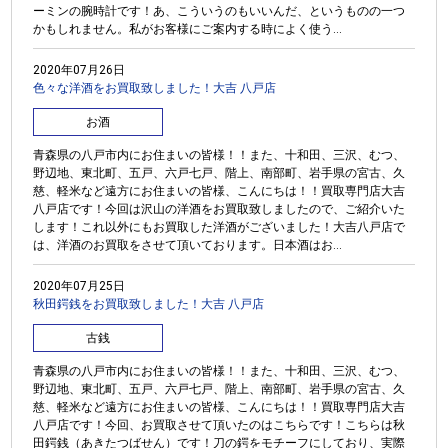
ーミンの腕時計です！あ、こういうのもいいんだ、というものの一つ
かもしれません。私がお客様にご案内する時によく使う...
2020年07月26日
色々な洋酒をお買取致しました！大吉 八戸店
お酒
青森県の八戸市内にお住まいの皆様！！また、十和田、三沢、むつ、
野辺地、東北町、五戸、六戸七戸、階上、南部町、岩手県の宮古、久
慈、軽米など遠方にお住まいの皆様、こんにちは！！買取専門店大吉
八戸店です！今回は沢山の洋酒をお買取致しましたので、ご紹介いた
します！これ以外にもお買取した洋酒がございました！大吉八戸店で
は、洋酒のお買取をさせて頂いております。日本酒はお...
2020年07月25日
秋田鍔銭をお買取致しました！大吉 八戸店
古銭
青森県の八戸市内にお住まいの皆様！！また、十和田、三沢、むつ、
野辺地、東北町、五戸、六戸七戸、階上、南部町、岩手県の宮古、久
慈、軽米など遠方にお住まいの皆様、こんにちは！！買取専門店大吉
八戸店です！今回、お買取させて頂いたのはこちらです！こちらは秋
田鍔銭（あきたつばせん）です！刀の鍔をモチーフにしており、実際