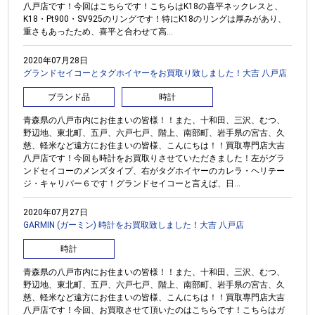
八戸店です！今回はこちらです！こちらはK18の喜平ネックレスと、
K18・Pt900・SV925のリングです！特にK18のリングは厚みがあり、
重さもあったため、喜平と合わせて高...
2020年07月28日
グランドセイコーとタグホイヤーをお買取り致しました！大吉 八戸店
ブランド品
時計
青森県の八戸市内にお住まいの皆様！！また、十和田、三沢、むつ、
野辺地、東北町、五戸、六戸七戸、階上、南部町、岩手県の宮古、久
慈、軽米など遠方にお住まいの皆様、こんにちは！！買取専門店大吉
八戸店です！今回も時計をお買取りさせていただきました！左がグラ
ンドセイコーのメンズタイプ、右がタグホイヤーのカレラ・ヘリテー
ジ・キャリバー６です！グランドセイコーと言えば、日...
2020年07月27日
GARMIN (ガーミン) 時計をお買取致しました！大吉 八戸店
時計
青森県の八戸市内にお住まいの皆様！！また、十和田、三沢、むつ、
野辺地、東北町、五戸、六戸七戸、階上、南部町、岩手県の宮古、久
慈、軽米など遠方にお住まいの皆様、こんにちは！！買取専門店大吉
八戸店です！今回、お買取させて頂いたのはこちらです！こちらはガ