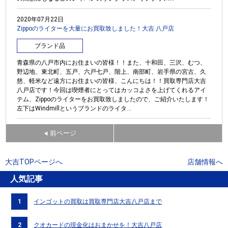
2020年07月22日
Zippoのライターを大量にお買取致しました！大吉 八戸店
ブランド品
青森県の八戸市内にお住まいの皆様！！また、十和田、三沢、むつ、
野辺地、東北町、五戸、六戸七戸、階上、南部町、岩手県の宮古、久
慈、軽米など遠方にお住まいの皆様、こんにちは！！買取専門店大吉
八戸店です！今回は喫煙者にとってはカッコよさを上げてくれるアイ
テム、Zippoのライターをお買取致しましたので、ご紹介いたします！
左下はWindmillというブランドのライタ...
前ページ
◀
大吉TOPページへ
店舗情報へ
人気記事
1
インゴットの買取は買取専門店大吉八戸店まで
2
クオカードの現金化はおまかせを！大吉八戸店