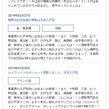
ックレスです！！今は金の価格が高騰中！売るなら今！というのはあ
りふれていますので小話を少し。喜平ネックレスとはよ...
2019年02月27日
御即位記念金貨の買取は大吉八戸店
金・貴金属
古銭
青森県の八戸市内にお住まいの皆様！！また、十和田、三沢、むつ、
野辺地、東北町、五戸、六戸七戸、階上、南部町、岩手県の宮古、久
慈、軽米など遠方にお住まいの皆様、こんにちは！！☆買取専門店大
吉八戸店でございます☆本日ご紹介させていただくのはこちら御即位
記念金貨です！！新たな年号に代わる今年。以前にもまして、天皇陛
下の記念品の持ち込みが増えております！今回紹介のも...
2019年02月26日
ルイヴィトンのポシェット買取りました。大吉八戸店
ブランド品
青森県の八戸市内にお住まいの皆様！！また、十和田、三沢、むつ、
野辺地、東北町、五戸、六戸七戸、階上、南部町、岩手県の宮古、久
慈、軽米など遠方にお住まいの皆様、こんにちは！！☆買取専門店大
吉八戸店でございます☆本日ご紹介させていただくのはこちらルイヴ
ィトン ダミエアズール ポシェットアクセソワールN51986です！！