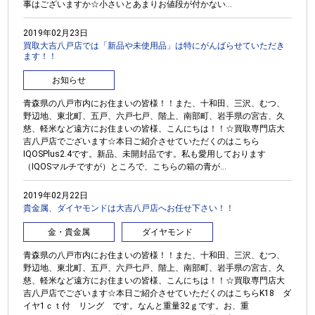
事はございますか☆小さいとあまりお値段が付かない...
2019年02月23日
買取大吉八戸店では「新品や未使用品」は特にがんばらせていただき
ます！！
お知らせ
青森県の八戸市内にお住まいの皆様！！また、十和田、三沢、むつ、
野辺地、東北町、五戸、六戸七戸、階上、南部町、岩手県の宮古、久
慈、軽米など遠方にお住まいの皆様、こんにちは！！☆買取専門店大
吉八戸店でございます☆本日ご紹介させていただくのはこちら
IQOSPlus2.4です。新品、未開封品です。私も愛用しております
（IQOSマルチですが）ところで、こちらの箱の青が...
2019年02月22日
貴金属、ダイヤモンドは大吉八戸店へお任せ下さい！！
金・貴金属
ダイヤモンド
青森県の八戸市内にお住まいの皆様！！また、十和田、三沢、むつ、
野辺地、東北町、五戸、六戸七戸、階上、南部町、岩手県の宮古、久
慈、軽米など遠方にお住まいの皆様、こんにちは！！☆買取専門店大
吉八戸店でございます☆本日ご紹介させていただくのはこちらK18 ダ
イヤ1ｃｔ付 リング です。なんと重量32ｇです。お、重