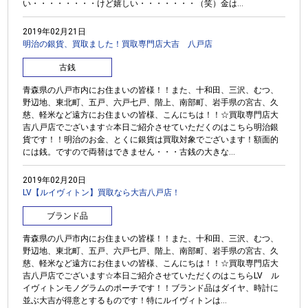
い・・・・・・・・けど嬉しい・・・・・・・（笑）金は...
2019年02月21日
明治の銀貨、買取ました！買取専門店大吉 八戸店
古銭
青森県の八戸市内にお住まいの皆様！！また、十和田、三沢、むつ、
野辺地、東北町、五戸、六戸七戸、階上、南部町、岩手県の宮古、久
慈、軽米など遠方にお住まいの皆様、こんにちは！！☆買取専門店大
吉八戸店でございます☆本日ご紹介させていただくのはこちら明治銀
貨です！！明治のお金、とくに銀貨は買取対象でございます！額面的
には銭。ですので両替はできません・・・古銭の大きな...
2019年02月20日
LV【ルイヴィトン】買取なら大吉八戸店！
ブランド品
青森県の八戸市内にお住まいの皆様！！また、十和田、三沢、むつ、
野辺地、東北町、五戸、六戸七戸、階上、南部町、岩手県の宮古、久
慈、軽米など遠方にお住まいの皆様、こんにちは！！☆買取専門店大
吉八戸店でございます☆本日ご紹介させていただくのはこちらLV ル
イヴィトンモノグラムのポーチです！！ブランド品はダイヤ、時計に
並ぶ大吉が得意とするものです！特にルイヴィトンは...