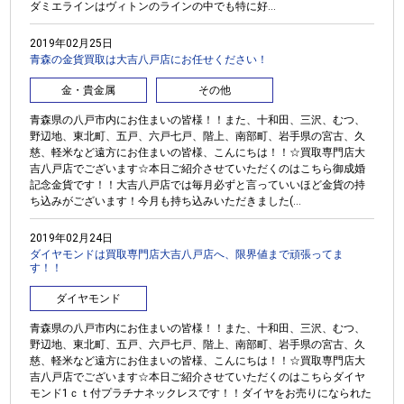
ダミエラインはヴィトンのラインの中でも特に好...
2019年02月25日
青森の金貨買取は大吉八戸店にお任せください！
金・貴金属
その他
青森県の八戸市内にお住まいの皆様！！また、十和田、三沢、むつ、
野辺地、東北町、五戸、六戸七戸、階上、南部町、岩手県の宮古、久
慈、軽米など遠方にお住まいの皆様、こんにちは！！☆買取専門店大
吉八戸店でございます☆本日ご紹介させていただくのはこちら御成婚
記念金貨です！！大吉八戸店では毎月必ずと言っていいほど金貨の持
ち込みがございます！今月も持ち込みいただきました(...
2019年02月24日
ダイヤモンドは買取専門店大吉八戸店へ、限界値まで頑張ってま
す！！
ダイヤモンド
青森県の八戸市内にお住まいの皆様！！また、十和田、三沢、むつ、
野辺地、東北町、五戸、六戸七戸、階上、南部町、岩手県の宮古、久
慈、軽米など遠方にお住まいの皆様、こんにちは！！☆買取専門店大
吉八戸店でございます☆本日ご紹介させていただくのはこちらダイヤ
モンド1ｃｔ付プラチナネックレスです！！ダイヤをお売りになられた