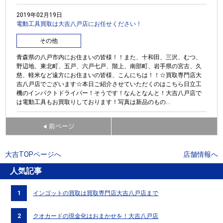
2019年02月19日
電動工具買取は大吉八戸店にお任せください！
その他
青森県の八戸市内にお住まいの皆様！！また、十和田、三沢、むつ、
野辺地、東北町、五戸、六戸七戸、階上、南部町、岩手県の宮古、久
慈、軽米など遠方にお住まいの皆様、こんにちは！！☆買取専門店大
吉八戸店でございます☆本日ご紹介させていただくのはこちら日立工
機のインパクトドライバー！そうです！なんとなんと！大吉八戸店で
は電動工具もお買取りしております！写真は新品のもの...
前ページ
◀
大吉TOPページへ
店舗情報へ
人気記事
1
インゴットの買取は買取専門店大吉八戸店まで
2
クオカードの現金化はおまかせを！大吉八戸店