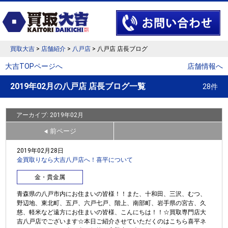
買取大吉
>
店舗紹介
>
八戸店
> 八戸店 店長ブログ
大吉TOPページへ
店舗情報へ
2019年02月の八戸店 店長ブログ一覧
28件
アーカイブ: 2019年02月
前ページ
◀
2019年02月28日
金買取りなら大吉八戸店へ！喜平について
金・貴金属
青森県の八戸市内にお住まいの皆様！！また、十和田、三沢、むつ、
野辺地、東北町、五戸、六戸七戸、階上、南部町、岩手県の宮古、久
慈、軽米など遠方にお住まいの皆様、こんにちは！！☆買取専門店大
吉八戸店でございます☆本日ご紹介させていただくのはこちら喜平ネ