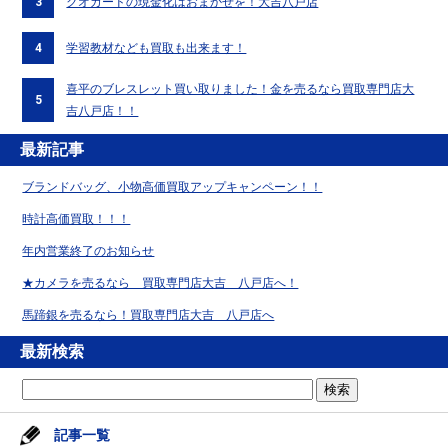
3
クオカードの現金化はおまかせを！大吉八戸店
4
学習教材なども買取も出来ます！
喜平のブレスレット買い取りました！金を売るなら買取専門店大
5
吉八戸店！！
最新記事
ブランドバッグ、小物高価買取アップキャンペーン！！
時計高価買取！！！
年内営業終了のお知らせ
★カメラを売るなら 買取専門店大吉 八戸店へ！
馬蹄銀を売るなら！買取専門店大吉 八戸店へ
最新検索
記事一覧