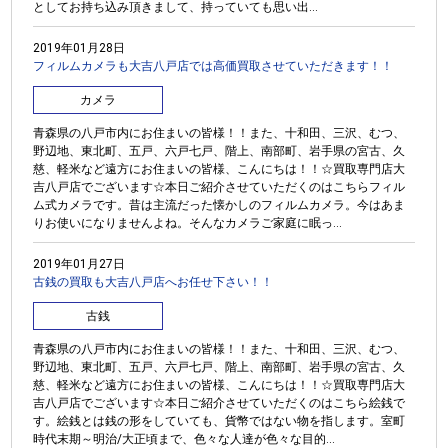
としてお持ち込み頂きまして、持っていても思い出...
2019年01月28日
フィルムカメラも大吉八戸店では高価買取させていただきます！！
カメラ
青森県の八戸市内にお住まいの皆様！！また、十和田、三沢、むつ、
野辺地、東北町、五戸、六戸七戸、階上、南部町、岩手県の宮古、久
慈、軽米など遠方にお住まいの皆様、こんにちは！！☆買取専門店大
吉八戸店でございます☆本日ご紹介させていただくのはこちらフィル
ム式カメラです。昔は主流だった懐かしのフィルムカメラ。今はあま
りお使いになりませんよね。そんなカメラご家庭に眠っ...
2019年01月27日
古銭の買取も大吉八戸店へお任せ下さい！！
古銭
青森県の八戸市内にお住まいの皆様！！また、十和田、三沢、むつ、
野辺地、東北町、五戸、六戸七戸、階上、南部町、岩手県の宮古、久
慈、軽米など遠方にお住まいの皆様、こんにちは！！☆買取専門店大
吉八戸店でございます☆本日ご紹介させていただくのはこちら絵銭で
す。絵銭とは銭の形をしていても、貨幣ではない物を指します。室町
時代末期～明治/大正頃まで、色々な人達が色々な目的...