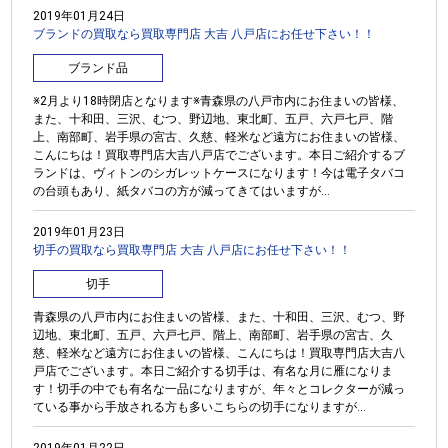
2019年01月24日
ブランドの買取なら買取専門店 大吉 八戸店にお任せ下さい！！
ブランド品
※2月より18時閉店となります※青森県の八戸市内にお住まいの皆様、
また、十和田、三沢、むつ、野辺地、東北町、五戸、六戸七戸、階
上、南部町、岩手県の宮古、久慈、軽米など遠方にお住まいの皆様、
こんにちは！買取専門店大吉八戸店でございます。本日ご紹介するブ
ランドは、ヴィトンのシガレットケースになります！今は電子タバコ
の台頭もあり、紙タバコの方が減ってきてはいますが...
2019年01月23日
切手の買取なら買取専門店 大吉 八戸店にお任せ下さい！！
切手
青森県の八戸市内にお住まいの皆様、また、十和田、三沢、むつ、野
辺地、東北町、五戸、六戸七戸、階上、南部町、岩手県の宮古、久
慈、軽米など遠方にお住まいの皆様、こんにちは！買取専門店大吉八
戸店でございます。本日ご紹介する切手は、有名な月に雁になりま
す！切手の中でも有名な一品になりますが、年々とコレクターが減っ
ている事から手放される方も多いこちらの切手になりますが...
2019年01月22日