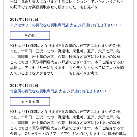
手は、見返り美人になります！昔コレクションしていたというこちら
の切手ですが高価買取させて頂きました！もし売却を...
2019年01月30日
アクセサリーの買取なら買取専門店 大吉 八戸店にお任せ下さい！！
その他
※2月より18時閉店となります※青森県の八戸市内にお住まいの皆様、
また、十和田、三沢、むつ、野辺地、東北町、五戸、六戸七戸、階
上、南部町、岩手県の宮古、久慈、軽米など遠方にお住まいの皆様、
こんにちは！買取専門店大吉八戸店でございます。本日ご紹介するお
品物は、アクセサリーになります！もう使わなくなって捨てようか悩
んでいるようなアクセサリー・・・もし売却をお考え...
2019年01月29日
貴金属の買取なら買取専門店 大吉 八戸店にお任せ下さい！！
金・貴金属
※2月より18時閉店となります※青森県の八戸市内にお住まいの皆様、
また、十和田、三沢、むつ、野辺地、東北町、五戸、六戸七戸、階
上、南部町、岩手県の宮古、久慈、軽米など遠方にお住まいの皆様、
こんにちは！買取専門店大吉八戸店でございます。本日ご紹介する貴
金属は、2キャラットのサファイア付リングになります！お母様の遺品