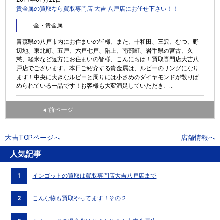
貴金属の買取なら買取専門店 大吉 八戸店にお任せ下さい！！
金・貴金属
青森県の八戸市内にお住まいの皆様、また、十和田、三沢、むつ、野
辺地、東北町、五戸、六戸七戸、階上、南部町、岩手県の宮古、久
慈、軽米など遠方にお住まいの皆様、こんにちは！買取専門店大吉八
戸店でございます。本日ご紹介する貴金属は、ルビーのリングになり
ます！中央に大きなルビーと周りには小さめのダイヤモンドが散りば
められている一品です！お客様も大変満足していただき、...
前ページ
◀
大吉TOPページへ
店舗情報へ
人気記事
1
インゴットの買取は買取専門店大吉八戸店まで
2
こんな物も買取やってます！その２