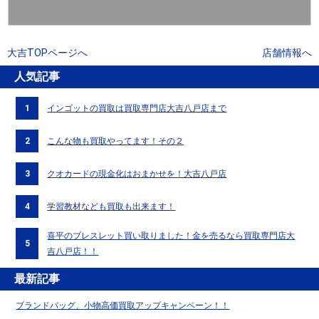
大吉TOPページへ
店舗情報へ
人気記事
1
インゴットの買取は買取専門店大吉八戸店まで
2
こんな物も買取やってます！その２
3
クオカードの現金化はおまかせを！大吉八戸店
4
学習教材なども買取も出来ます！
喜平のブレスレット買い取りました！金を売るなら買取専門店大
5
吉八戸店！！
最新記事
ブランドバッグ、小物高価買取アップキャンペーン！！