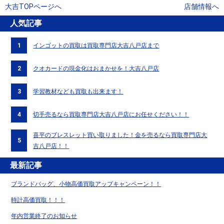
大吉TOPページへ
店舗情報へ
人気記事
1
インゴットの買取は買取専門店大吉八戸店まで
2
クオカードの現金化はおまかせを！大吉八戸店
3
学習教材なども買取も出来ます！
4
切手売るなら買取専門店大吉八戸店にお任せください！！
喜平のブレスレット買い取りました！金を売るなら買取専門店大
5
吉八戸店！！
最新記事
ブランドバッグ、小物高価買取アップキャンペーン！！
時計高価買取！！！
年内営業終了のお知らせ