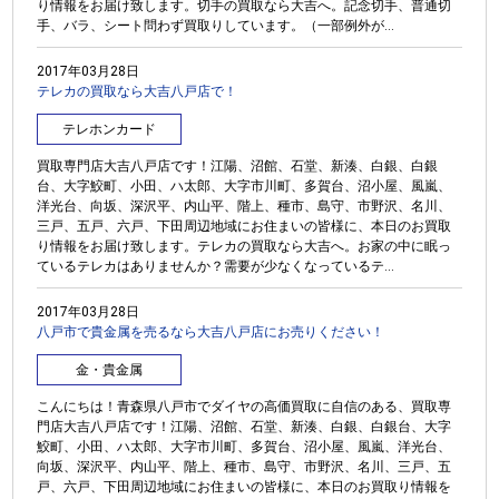
り情報をお届け致します。切手の買取なら大吉へ。記念切手、普通切
手、バラ、シート問わず買取りしています。（一部例外が...
2017年03月28日
テレカの買取なら大吉八戸店で！
テレホンカード
買取専門店大吉八戸店です！江陽、沼館、石堂、新湊、白銀、白銀
台、大字鮫町、小田、ハ太郎、大字市川町、多賀台、沼小屋、風嵐、
洋光台、向坂、深沢平、内山平、階上、種市、島守、市野沢、名川、
三戸、五戸、六戸、下田周辺地域にお住まいの皆様に、本日のお買取
り情報をお届け致します。テレカの買取なら大吉へ。お家の中に眠っ
ているテレカはありませんか？需要が少なくなっているテ...
2017年03月28日
八戸市で貴金属を売るなら大吉八戸店にお売りください！
金・貴金属
こんにちは！青森県八戸市でダイヤの高価買取に自信のある、買取専
門店大吉八戸店です！江陽、沼館、石堂、新湊、白銀、白銀台、大字
鮫町、小田、ハ太郎、大字市川町、多賀台、沼小屋、風嵐、洋光台、
向坂、深沢平、内山平、階上、種市、島守、市野沢、名川、三戸、五
戸、六戸、下田周辺地域にお住まいの皆様に、本日のお買取り情報を