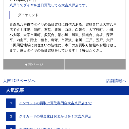
八戸市でダイヤを連日買取してる大吉八戸店です。
ダイヤモンド
青森県八戸市でダイヤの高価買取に自信のある、買取専門店大吉八戸
店です！江陽、沼館、石堂、新湊、白銀、白銀台、大字鮫町、小田、
ハ太郎、大字市川町、多賀台、沼小屋、風嵐、洋光台、向坂、深沢
平、内山平、階上、種市、島守、市野沢、名川、三戸、五戸、六戸、
下田周辺地域にお住まいの皆様に、本日のお買取り情報をお届け致し
ます。連日ダイヤの高価買取をしています！！毎日たくさ...
前ページ
◀
大吉TOPページへ
店舗情報へ
人気記事
1
インゴットの買取は買取専門店大吉八戸店まで
2
クオカードの現金化はおまかせを！大吉八戸店