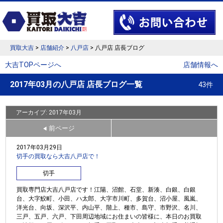
買取大吉
>
店舗紹介
>
八戸店
> 八戸店 店長ブログ
大吉TOPページへ
店舗情報へ
2017年03月の八戸店 店長ブログ一覧
43件
アーカイブ: 2017年03月
前ページ
◀
2017年03月29日
切手の買取なら大吉八戸店で！
切手
買取専門店大吉八戸店です！江陽、沼館、石堂、新湊、白銀、白銀
台、大字鮫町、小田、ハ太郎、大字市川町、多賀台、沼小屋、風嵐、
洋光台、向坂、深沢平、内山平、階上、種市、島守、市野沢、名川、
三戸、五戸、六戸、下田周辺地域にお住まいの皆様に、本日のお買取