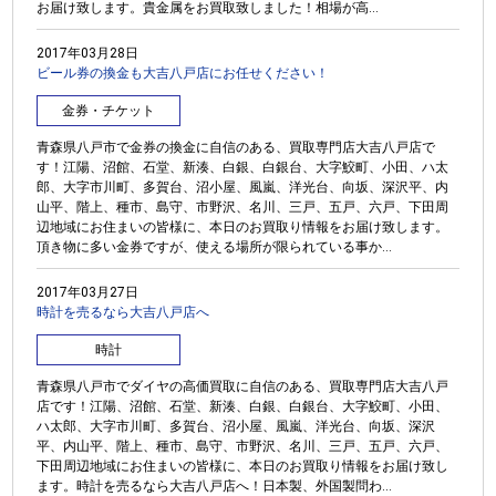
お届け致します。貴金属をお買取致しました！相場が高...
2017年03月28日
ビール券の換金も大吉八戸店にお任せください！
金券・チケット
青森県八戸市で金券の換金に自信のある、買取専門店大吉八戸店で
す！江陽、沼館、石堂、新湊、白銀、白銀台、大字鮫町、小田、ハ太
郎、大字市川町、多賀台、沼小屋、風嵐、洋光台、向坂、深沢平、内
山平、階上、種市、島守、市野沢、名川、三戸、五戸、六戸、下田周
辺地域にお住まいの皆様に、本日のお買取り情報をお届け致します。
頂き物に多い金券ですが、使える場所が限られている事か...
2017年03月27日
時計を売るなら大吉八戸店へ
時計
青森県八戸市でダイヤの高価買取に自信のある、買取専門店大吉八戸
店です！江陽、沼館、石堂、新湊、白銀、白銀台、大字鮫町、小田、
ハ太郎、大字市川町、多賀台、沼小屋、風嵐、洋光台、向坂、深沢
平、内山平、階上、種市、島守、市野沢、名川、三戸、五戸、六戸、
下田周辺地域にお住まいの皆様に、本日のお買取り情報をお届け致し
ます。時計を売るなら大吉八戸店へ！日本製、外国製問わ...