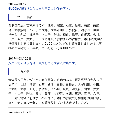
2017年03月26日
GUCCIの買取りなら大吉八戸店にお任せ下さい！
ブランド品
買取専門店大吉八戸店です！江陽、沼館、石堂、新湊、白銀、白銀
台、大字鮫町、小田、ハ太郎、大字市川町、多賀台、沼小屋、風嵐、
洋光台、向坂、深沢平、内山平、階上、種市、島守、市野沢、名川、
三戸、五戸、六戸、下田周辺地域にお住まいの皆様に、本日のお買取
り情報をお届け致します。GUCCIのバッグをお買取致しました！お客
様のご自宅で長い事眠っていたというGUCCIのバ...
2017年03月26日
八戸市でカメラを連日買取してる大吉八戸店です。
カメラ
青森県八戸市でダイヤの高価買取に自信のある、買取専門店大吉八戸
店です！江陽、沼館、石堂、新湊、白銀、白銀台、大字鮫町、小田、
ハ太郎、大字市川町、多賀台、沼小屋、風嵐、洋光台、向坂、深沢
平、内山平、階上、種市、島守、市野沢、名川、三戸、五戸、六戸、
下田周辺地域にお住まいの皆様に、本日のお買取り情報をお届け致し
ます。デジタル一眼レフを買取りしている大吉です。カメ...
2017年03月25日