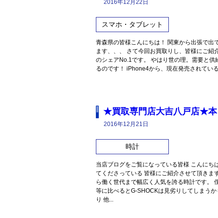
2016年12月22日
スマホ・タブレット
青森県の皆様こんにちは！ 関東から出張で出
ます、、、 さて今回お買取りし、皆様にご紹介さ
のシェアNo.1です。 やはり世の理。需要と
るのです！ iPhone4から、現在発売されている
★買取専門店大吉八戸店★本日
2016年12月21日
時計
当店ブログをご覧になっている皆様 こんにち
てくださっている 皆様にご紹介させて頂きます
ら働く世代まで幅広く人気を誇る時計です。 
等に比べるとG-SHOCKは見劣りしてしまうか
り 他...