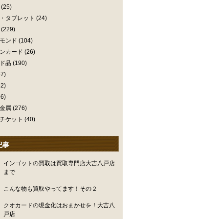
(25)
・タブレット
(24)
(229)
モンド
(104)
ンカード
(26)
ド品
(190)
7)
2)
6)
金属
(276)
チケット
(40)
記事
インゴットの買取は買取専門店大吉八戸店
まで
こんな物も買取やってます！その２
クオカードの現金化はおまかせを！大吉八
戸店