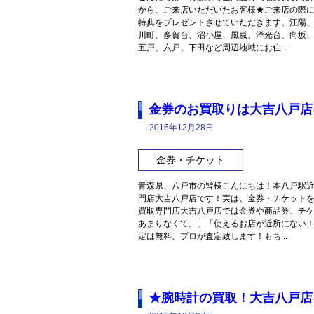
から、ご来店いただいたお客様★ご来店の際
特典をプレゼントさせていただきます。江陽
川町、多賀台、沼小屋、風嵐、洋光台、向坂
五戸、六戸、下田など周辺地域にお住...
金券のお買取りは大吉八戸店
2016年12月28日
金券・チケット
青森県、八戸市の皆様こんにちは！本八戸駅
門店大吉八戸店です！実は、金券・チケット
買取専門店大吉八戸店では金券や商品券、チ
あまりなくて。」「使えるお店が近所にない
定は無料、プロが査定致します！もち...
★腕時計の買取！大吉八戸店