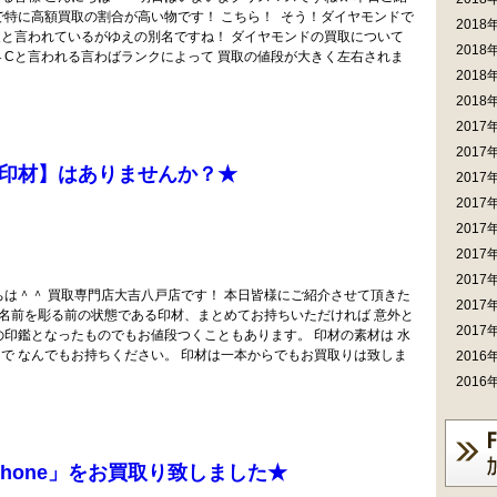
で特に高額買取の割合が高い物です！ こちら！ そう！ダイヤモンドで
2018
と言われているがゆえの別名ですね！ ダイヤモンドの買取について
2018
４Cと言われる言わばランクによって 買取の値段が大きく左右されま
2018
2018
2017
2017
印材】はありませんか？★
2017
2017
2017
2017
2017
ちは＾＾ 買取専門店大吉八戸店です！ 本日皆様にご紹介させて頂きた
2017
の名前を彫る前の状態である印材、まとめてお持ちいただければ 意外と
2017
の印鑑となったものでもお値段つくこともあります。 印材の素材は 水
で なんでもお持ちください。 印材は一本からでもお買取りは致しま
2016
2016
Phone」をお買取り致しました★