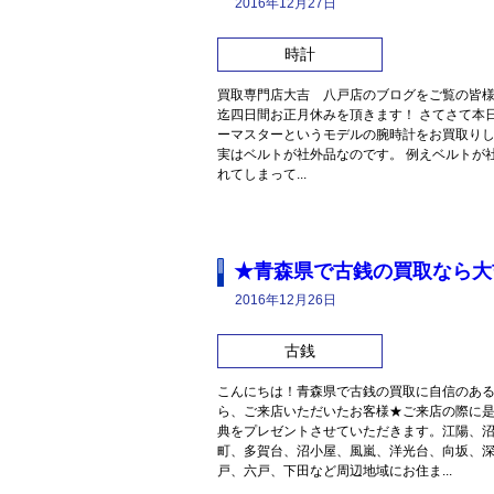
2016年12月27日
時計
買取専門店大吉 八戸店のブログをご覧の皆様 こ
迄四日間お正月休みを頂きます！ さてさて本日
ーマスターというモデルの腕時計をお買取りし
実はベルトが社外品なのです。 例えベルトが
れてしまって...
★青森県で古銭の買取なら大
2016年12月26日
古銭
こんにちは！青森県で古銭の買取に自信のあ
ら、ご来店いただいたお客様★ご来店の際に
典をプレゼントさせていただきます。江陽、
町、多賀台、沼小屋、風嵐、洋光台、向坂、
戸、六戸、下田など周辺地域にお住ま...