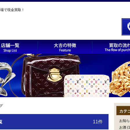
の場で現金買取！
ログ
カテ
お知ら
覧
11件
お酒
(1