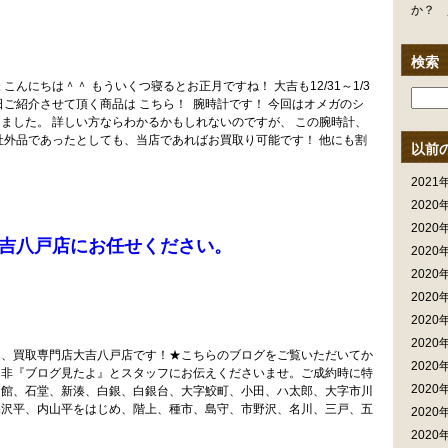
か？ 
検索
んにちは＾＾ もういくつ寝るとお正月ですね！ 大吉も12/31～1/3
ご紹介させて頂く商品は こちら！ 腕時計です！ 今回はオメガのシ
ました。 詳しい方ならわかるかもしれないのですが、 この腕時計、
社外品であったとしても、当店であればお買取り可能です！ 他にも割
以前
2021
2020
2020
吉八戸店にお任せください。
2020
2020
2020
2020
2020
る、買取専門店大吉八戸店です！★こちらのブログをご覧いただいてか
2020
是非『ブログ見たよ』とスタッフにお伝えくださいませ。ご成約時に特
2020
沼館、石堂、新湊、白銀、白銀台、大字鮫町、小田、ハ太郎、大字市川
深沢平、内山平をはじめ、階上、種市、島守、市野沢、名川、三戸、五
2020
2020