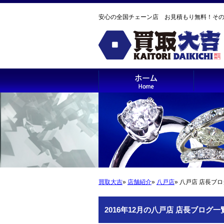
安心の全国チェーン店 お見積もり無料！そ
買取大吉
»
店舗紹介
»
八戸店
» 八戸店 店長ブ
2016年12月の八戸店 店長ブログ一