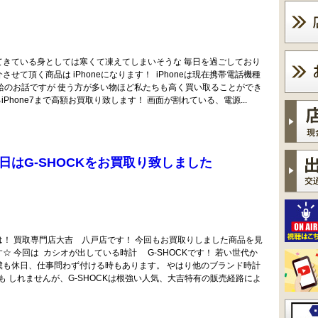
てきている身としては寒くて凍えてしまいそうな 毎日を過ごしており
せて頂く商品は iPhoneになります！ iPhoneは現在携帯電話機種
供給のお話ですが 使う方が多い物ほど私たちも高く買い取ることができ
iPhone7まで高額お買取り致します！ 画面が割れている、電源...
はG-SHOCKをお買取り致しました
は！ 買取専門店大吉 八戸店です！ 今回もお買取りしました商品を見
☆ 今回は カシオが出している時計 G-SHOCKです！ 若い世代か
僕も休日、仕事問わず付ける時もあります。 やはり他のブランド時計
も しれませんが、G-SHOCKは根強い人気、大吉特有の販売経路によ