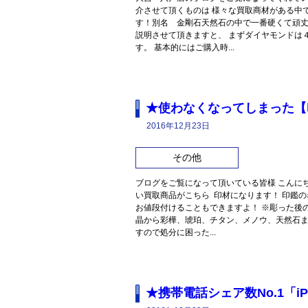
介させて頂くものは 様々な買取商材がある中
す！別名 金剛石天然石の中で一番硬くて頑丈
説明させて頂きますと、 まずダイヤモンドは
す。 基本的にはご購入時...
★使わなくなってしまった【
2016年12月23日
その他
ブログをご覧になって頂いている皆様 こんに
い買取商品がこちら 印材になります！ 印鑑
お値段付けることもできますよ！ ※彫った後
晶から彩樺、琥珀、チタン、メノウ、天然石ま
すので処分に困った...
★携帯電話シェア数No.1「i