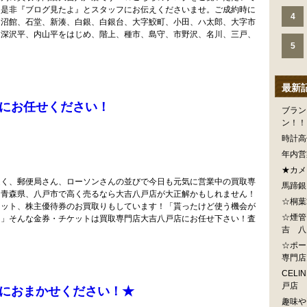
に是非『ブログ見たよ』とスタッフにお伝えくださいませ。ご成約時に
4
、沼館、石堂、新湊、白銀、白銀台、大字鮫町、小田、ハ太郎、大字市
、深沢平、内山平をはじめ、階上、種市、島守、市野沢、名川、三戸、
5
最新
にお任せください！
ブラン
ン！！
時計高
年内営
★カメ
近く、郵便局さん、ローソンさんの並びで今日も元気に営業中の買取専
馬蹄銀
を青森県、八戸市で高く売るなら大吉八戸店が大正解かもしれません！
☆桐葉
ケット、株主優待券のお買取りもしています！「貰ったけど使う機会が
☆煙管
！」そんな金券・チケットは買取専門店大吉八戸店にお任せ下さい！査
吉 八
☆ポー
専門店
CEL
戸店
におまかせください！★
趣味や