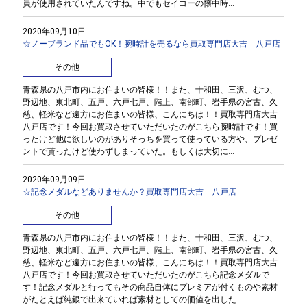
員が使用されていたんですね。中でもセイコーの懐中時...
2020年09月10日
☆ノーブランド品でもOK！腕時計を売るなら買取専門店大吉 八戸店
その他
青森県の八戸市内にお住まいの皆様！！また、十和田、三沢、むつ、
野辺地、東北町、五戸、六戸七戸、階上、南部町、岩手県の宮古、久
慈、軽米など遠方にお住まいの皆様、こんにちは！！買取専門店大吉
八戸店です！今回お買取させていただいたのがこちら腕時計です！買
ったけど他に欲しいのがありそっちを買って使っている方や、プレゼ
ントで貰ったけど使わずしまっていた。もしくは大切に...
2020年09月09日
☆記念メダルなどありませんか？買取専門店大吉 八戸店
その他
青森県の八戸市内にお住まいの皆様！！また、十和田、三沢、むつ、
野辺地、東北町、五戸、六戸七戸、階上、南部町、岩手県の宮古、久
慈、軽米など遠方にお住まいの皆様、こんにちは！！買取専門店大吉
八戸店です！今回お買取させていただいたのがこちら記念メダルで
す！記念メダルと行ってもその商品自体にプレミアが付くものや素材
がたとえば純銀で出来ていれば素材としての価値を出した...