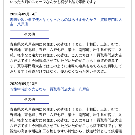
いった大判のスカーフなんかも柄が上品で素敵ですよ...
2020年09月14日
趣味や習い事で使わなくなったものはありませんか？ 買取専門店大
吉 八戸店
その他
青森県の八戸市内にお住まいの皆様！！また、十和田、三沢、むつ、
野辺地、東北町、五戸、六戸七戸、階上、南部町、岩手県の宮古、久
慈、軽米など遠方にお住まいの皆様、こんにちは！！買取専門店大吉
八戸店です！今回買取させていただいたのがこちら！茶道の道具で
す。買取専門店大吉ではこのように趣味の道具ももちろんお買取して
おります！茶道だけではなく、使わなくなった習い事の道...
2020年09月13日
☆懐中時計を売るなら 買取専門店大吉 八戸店
その他
青森県の八戸市内にお住まいの皆様！！また、十和田、三沢、むつ、
野辺地、東北町、五戸、六戸七戸、階上、南部町、岩手県の宮古、久
慈、軽米など遠方にお住まいの皆様、こんにちは！！買取専門店大吉
八戸店です！今回買取させていただいたのがこちら懐中時計です。視
認性の高さや耐磁加工を施しやすい特性から、鉄道時計として鉄道職