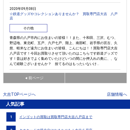
2020年09月08日
☆鉄道グッズやコレクションありませんか？ 買取専門店大吉 八戸
店
その他
青森県の八戸市内にお住まいの皆様！！また、十和田、三沢、むつ、
野辺地、東北町、五戸、六戸七戸、階上、南部町、岩手県の宮古、久
慈、軽米など遠方にお住まいの皆様、こんにちは！！買取専門店大吉
八戸店です！今回お買取りさせて頂いたのはこちらです鉄道グッズで
す！昔は好きでよく集めていたけどいつの間にか押入れの奥に、、な
んて経験ございませんか？ 捨てるのはもったいないけ...
前ページ
◀
大吉TOPページへ
店舗情報へ
人気記事
1
インゴットの買取は買取専門店大吉八戸店まで