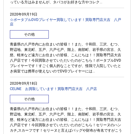
っている方はみませんが、タバコがお好きな方やコレク...
2020年09月19日
☆ポータブルDVDプレイヤー買取しています！買取専門店大吉 八戸
店
その他
青森県の八戸市内にお住まいの皆様！！また、十和田、三沢、むつ、
野辺地、東北町、五戸、六戸七戸、階上、南部町、岩手県の宮古、久
慈、軽米など遠方にお住まいの皆様、こんにちは！！買取専門店大吉
八戸店です！今回買取させていただいたのがこちら！ポータブルDVD
プレイヤーです！すごく個人的なことですが、怪我で入院していたと
き病室では携帯が使えないのでDVDプレイヤーには...
2020年09月18日
CELINE お買取しています！買取専門店大吉 八戸店
その他
青森県の八戸市内にお住まいの皆様！！また、十和田、三沢、むつ、
野辺地、東北町、五戸、六戸七戸、階上、南部町、岩手県の宮古、久
慈、軽米など遠方にお住まいの皆様、こんにちは！！買取専門店大吉
八戸店です！今回買取させていただいたのがこちら！セリーヌのハン
カチ,スカーフです！セリーヌと言えばバッグや財布が有名ですがこう