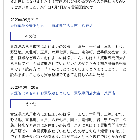
変お世話になりました！！市内のお客様や遠方からのご来店ありがと
うございました。来年は1月4日から営業開始です...
2020年09月21日
☆桐葉章を売るなら！ 買取専門店大吉 八戸店
その他
青森県の八戸市内にお住まいの皆様！！また、十和田、三沢、むつ、
野辺地、東北町、五戸、六戸七戸、階上、南部町、岩手県の宮古、久
慈、軽米など遠方にお住まいの皆様、こんにちは！！買取専門店大吉
八戸店です！今回買取させていただいたのがこちら！勲八等白色桐葉
章です！読み方は 「くんはっとうはくしょくとうようしょう」 と
読みます。こちらも実家整理でてきてお持ち込みいただ...
2020年09月20日
☆煙管（キセル）お買取致しました！買取専門店大吉 八戸店
その他
青森県の八戸市内にお住まいの皆様！！また、十和田、三沢、むつ、
野辺地、東北町、五戸、六戸七戸、階上、南部町、岩手県の宮古、久
慈、軽米など遠方にお住まいの皆様、こんにちは！！買取専門店大吉
八戸店です！今回買取させていただいたのがこちら！煙管（キセル）
です！電子タバコや紙巻きタバコが主流となった現在ではなかなか使