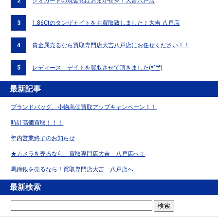
2
クオカードの現金化はおまかせを！大吉八戸店
3
1.86Ctのタンザナイトをお買取致しました！大吉 八戸店
4
貴金属売るなら買取専門店大吉八戸店にお任せください！！
5
レディース デイトを買取させて頂きました(*^^*)
最新記事
ブランドバッグ、小物高価買取アップキャンペーン！！
時計高価買取！！！
年内営業終了のお知らせ
★カメラを売るなら 買取専門店大吉 八戸店へ！
馬蹄銀を売るなら！買取専門店大吉 八戸店へ
最新検索