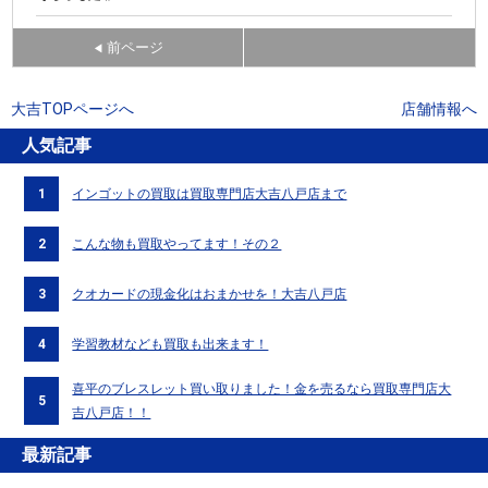
前ページ
◀
大吉TOPページへ
店舗情報へ
人気記事
1
インゴットの買取は買取専門店大吉八戸店まで
2
こんな物も買取やってます！その２
3
クオカードの現金化はおまかせを！大吉八戸店
4
学習教材なども買取も出来ます！
喜平のブレスレット買い取りました！金を売るなら買取専門店大
5
吉八戸店！！
最新記事