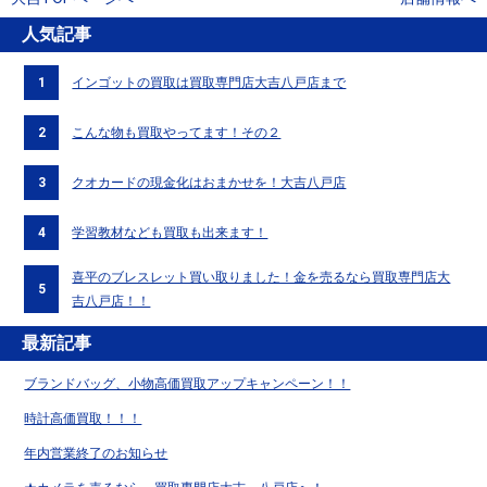
人気記事
1
インゴットの買取は買取専門店大吉八戸店まで
2
こんな物も買取やってます！その２
3
クオカードの現金化はおまかせを！大吉八戸店
4
学習教材なども買取も出来ます！
喜平のブレスレット買い取りました！金を売るなら買取専門店大
5
吉八戸店！！
最新記事
ブランドバッグ、小物高価買取アップキャンペーン！！
時計高価買取！！！
年内営業終了のお知らせ