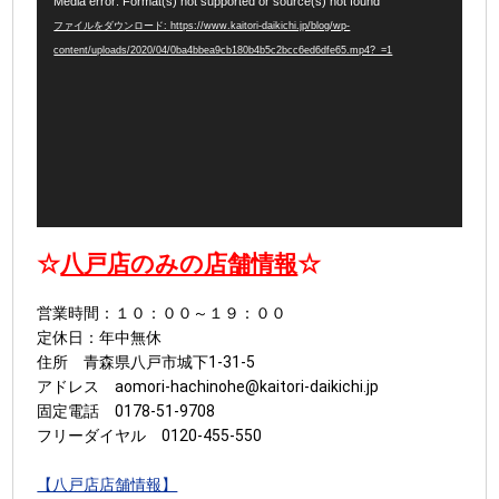
Media error: Format(s) not supported or source(s) not found
画
ファイルをダウンロード: https://www.kaitori-daikichi.jp/blog/wp-
プ
content/uploads/2020/04/0ba4bbea9cb180b4b5c2bcc6ed6dfe65.mp4?_=1
レ
ー
ヤ
ー
☆
八戸店のみの店舗情報
☆
営業時間：１０：００～１９：００
定休日：年中無休
住所 青森県八戸市城下1-31-5
アドレス aomori-hachinohe@kaitori-daikichi.jp
固定電話 0178-51-9708
フリーダイヤル 0120-455-550
【八戸店店舗情報】