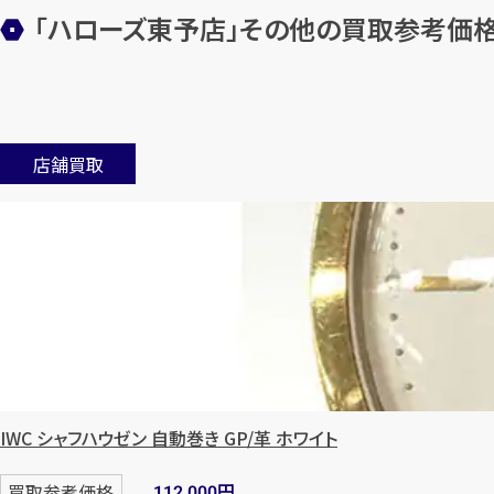
「ハローズ東予店」
その他の買取参考価
店舗買取
IWC シャフハウゼン 自動巻き GP/革 ホワイト
円
買取参考価格
112,000