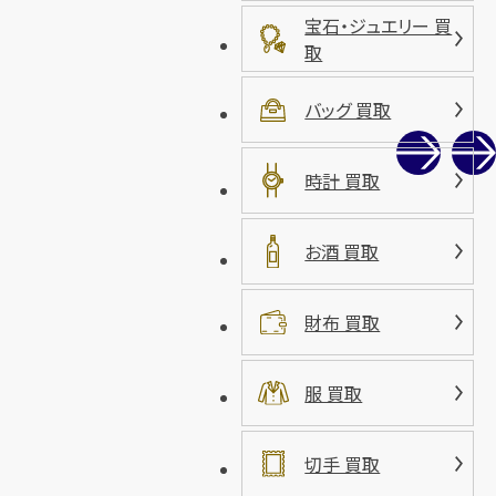
宝石・ジュエリー 買
取
バッグ 買取
時計 買取
お酒 買取
財布 買取
服 買取
切手 買取