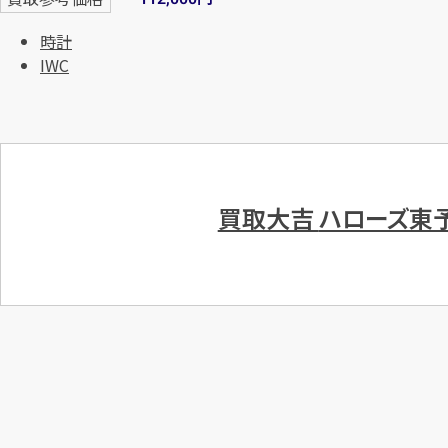
時計
IWC
買取大吉
ハローズ東