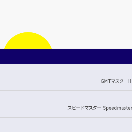
時計は
今
が
売り時
です！
GMTマスターII 
スピードマスター Speedmaster '5