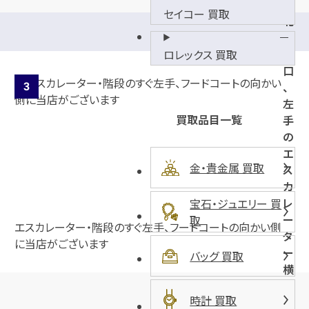
セイコー 買取
北
側
入
ロレックス 買取
口
、
左
買取品目一覧
手
の
エ
金・貴金属 買取
ス
カ
レ
宝石・ジュエリー 買
ー
取
エスカレーター・階段のすぐ左手、フードコートの向かい側
タ
に当店がございます
ー
バッグ 買取
横
時計 買取