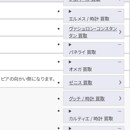
J
I
M
エルメス / 時計 買取
A
ヴァシュロン・コンスタン
L
タン 買取
L
吹
上
パネライ 買取
駐
車
オメガ 買取
場
ロピアの向かい側になります。
ゼニス 買取
グッチ / 時計 買取
カルティエ / 時計 買取