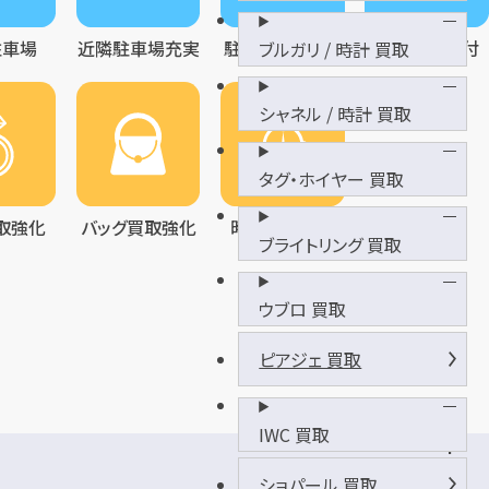
駐車場
近隣駐車場充実
駐車代サービス
来店予約受付
ブルガリ / 時計 買取
シャネル / 時計 買取
タグ・ホイヤー 買取
取強化
バッグ買取強化
時計買取強化
ブライトリング 買取
ウブロ 買取
ピアジェ 買取
IWC 買取
F
U
ショパール 買取