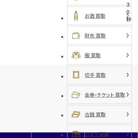
３
０
お酒 買取
秒
財布 買取
服 買取
切手 買取
金券・チケット 買取
古銭 買取
カメラ 買取