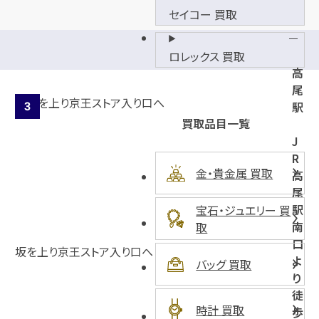
セイコー 買取
京
王
ロレックス 買取
高
尾
駅
買取品目一覧
J
R
金・貴金属 買取
高
尾
駅
宝石・ジュエリー 買
南
取
口
坂を上り京王ストア入り口へ
よ
バッグ 買取
り
徒
時計 買取
歩