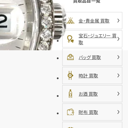
買取品目一覧
金・貴金属 買取
宝石・ジュエリー 買
取
バッグ 買取
時計 買取
お酒 買取
財布 買取