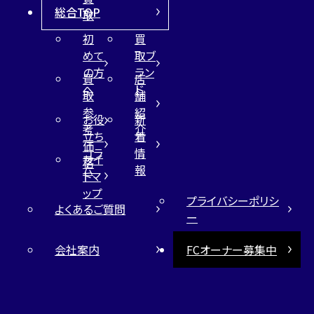
総合TOP
取
初
買
めて
取ブ
の方
ラン
買
店
へ
ド
取
舗
参
紹
お役
新
考
介
立ち
着
価
コラ
情
サイ
格
ム
報
トマ
ップ
プライバシーポリシ
よくあるご質問
ー
会社案内
FCオーナー募集中