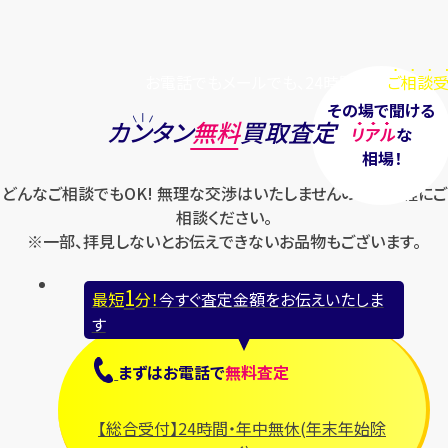
お電話でもメールでも、24時間毎日
ご相談受
その場で聞ける
カンタン
無料
買取査定
リアル
な
相場！
どんなご相談でもOK! 無理な交渉はいたしませんのでお気軽にご
相談ください。
※一部、拝見しないとお伝えできないお品物もございます。
1
最短
分！
今すぐ査定金額をお伝えいたしま
す
まずは
お電話
で
無料査定
【総合受付】24時間・年中無休(年末年始除