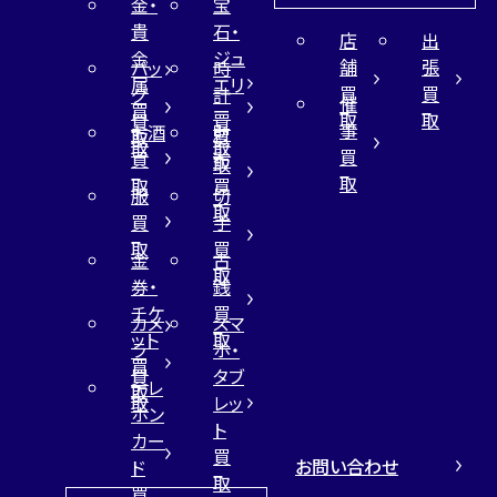
金・
宝
貴
石・
店
出
金
ジュ
舗
張
バッ
時
属
エリ
買
買
グ
計
催
買
ー
取
取
買
買
事
お酒
財
取
買
取
取
買
買
布
取
取
取
買
服
切
取
買
手
取
買
金
古
取
券・
銭
チケ
買
カメ
スマ
ット
取
ラ
ホ・
買
買
タブ
テレ
取
取
レッ
ホン
ト
カー
買
お問い合わせ
ド
取
買