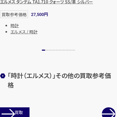
エルメス タンデム TA1.710 クォーツ SS/革 シルバー
円
買取参考価格
27,500
時計
エルメス / 時計
カンタン
無料
「時計（エルメス）」その他の買取参考価
格
1
最短
分！
今すぐ査定金額をお伝えいた
します
店舗買取