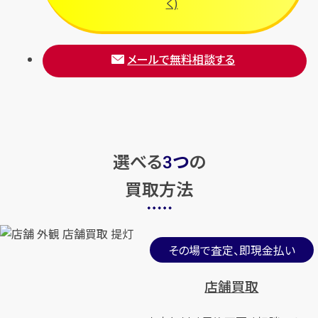
く)
メールで無料相談する
選べる
つ
の
3
買取方法
その場で査定、即現金払い
店舗買取