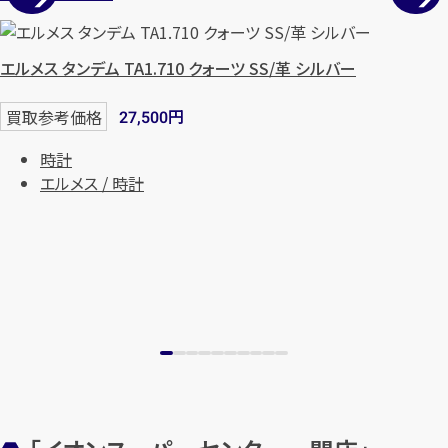
まずは
お電話
で
無料査定
エルメス タンデム TA1.710 クォーツ SS/革 シルバー
【総合受付】24時間・年中無休(年末年
始除く)
円
買取参考価格
27,500
時計
メールで無料相談する
エルメス / 時計