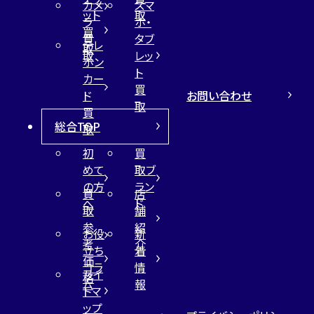
カメ
スマ
ット
取
ラ
ホ・
買
買
タブ
テレ
取
取
レッ
ホン
ト
カー
買
お問い合わせ
ド
取
買
総合TOP
取
初
買
めて
取ブ
の方
ラン
買
店
へ
ド
取
舗
参
紹
お役
新
考
介
立ち
着
価
コラ
情
サイ
格
ム
報
トマ
ップ