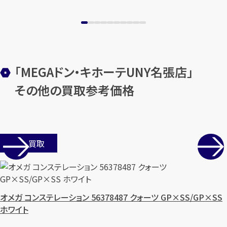
まずは
お電話
で
無料査定
【総合受付】24時間・年中無休(年末年
始除く)
「MEGAドン・キホーテUNY名張店」
その他の買取参考価格
メールで無料相談する
店舗買取
オメガ コンステレーション 56378487 クォーツ GP×SS/GP×SS
ホワイト