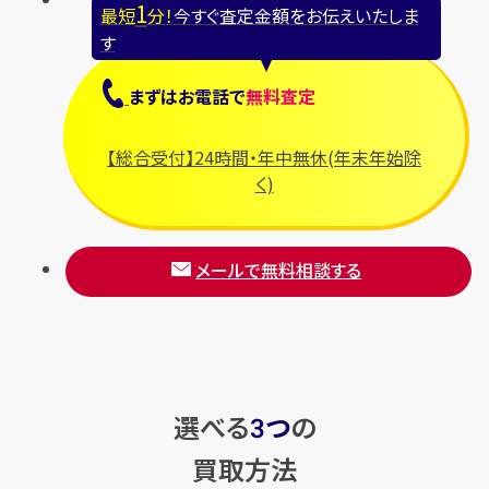
1
最短
分！
今すぐ査定金額をお伝えいたしま
す
まずは
お電話
で
無料査定
【総合受付】24時間・年中無休(年末年始除
く)
メールで無料相談する
選べる
つ
の
3
買取方法