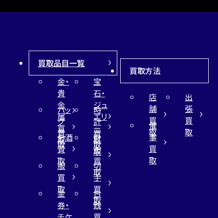
買取品目一覧
買取方法
金・
宝
貴
石・
店
出
金
ジュ
舗
張
バッ
時
属
エリ
買
買
グ
計
催
買
ー
取
取
買
買
事
お酒
財
取
買
取
取
買
買
布
取
取
取
買
服
切
取
買
手
取
買
金
古
取
券・
銭
チケ
買