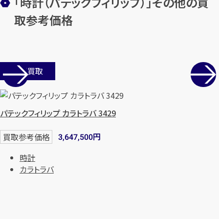
「時計（パテックフィリップ）」その他の買
取参考価格
店舗買取
パテックフィリップ カラトラバ 3429
カンタン
無料
円
買取参考価格
3,647,500
時計
カラトラバ
1
最短
分！
今すぐ査定金額をお伝えいた
します