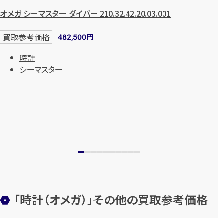
オメガ シーマスター ダイバー 210.32.42.20.03.001
円
買取参考価格
482,500
時計
シーマスター
カンタン
無料
1
最短
分！
今すぐ査定金額をお伝えいた
「時計（オメガ）」その他の買取参考価格
します