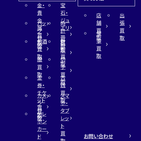
金・
宝
貴
石・
店
出
金
ジュ
舗
張
バッ
時
属
エリ
買
買
グ
計
催
買
ー
取
取
買
買
事
お酒
財
取
買
取
取
買
買
布
取
取
取
買
服
切
取
買
手
取
買
金
古
取
券・
銭
チケ
買
カメ
スマ
ット
取
ラ
ホ・
買
買
タブ
テレ
取
取
レッ
ホン
ト
カー
買
お問い合わせ
ド
取