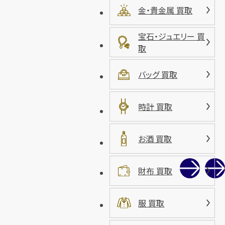
金・貴金属 買取
宝石・ジュエリー 買
取
バッグ 買取
時計 買取
お酒 買取
財布 買取
服 買取