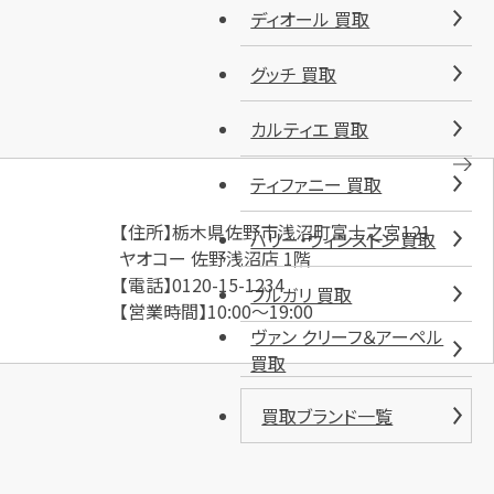
ディオール 買取
グッチ 買取
カルティエ 買取
ティファニー 買取
【住所】栃木県佐野市浅沼町富士之宮121
ハリー・ウィンストン 買取
ヤオコー 佐野浅沼店 1階
【電話】0120-15-1234
ブルガリ 買取
【営業時間】10:00～19:00
ヴァン クリーフ＆アーペル
買取
買取ブランド一覧