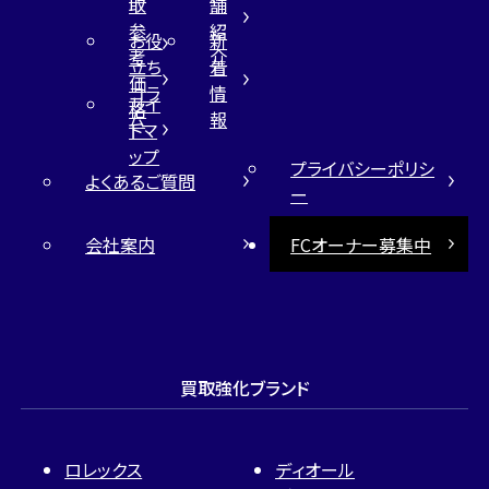
取
舗
参
紹
お役
新
考
介
立ち
着
価
コラ
情
サイ
格
ム
報
トマ
ップ
プライバシーポリシ
よくあるご質問
ー
会社案内
FCオーナー募集中
買取強化ブランド
ロレックス
ディオール