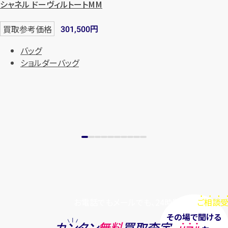
シャネル ドーヴィルトートMM
まずは
お電話
で
無料査定
円
買取参考価格
301,500
【総合受付】24時間・年中無休(年末年
バッグ
始除く)
ショルダーバッグ
メールで無料相談する
お電話でもメールでも、24時間毎日
ご相談受
その場で聞ける
カンタン
無料
買取査定