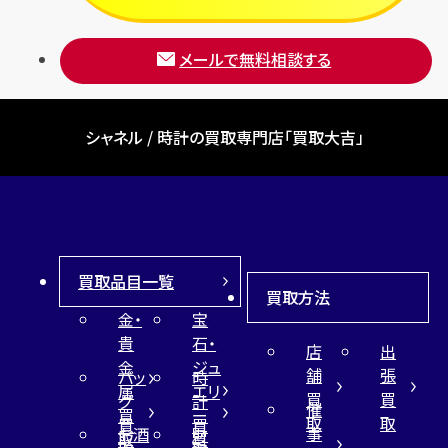
メールで無料相談する
シャネル / 時計の買取専門店「買取大吉」
買取品目一覧
買取方法
金・
宝
貴
石・
店
出
金
ジュ
舗
張
バッ
時
属
エリ
買
買
グ
計
催
買
ー
取
取
買
買
事
お酒
財
取
買