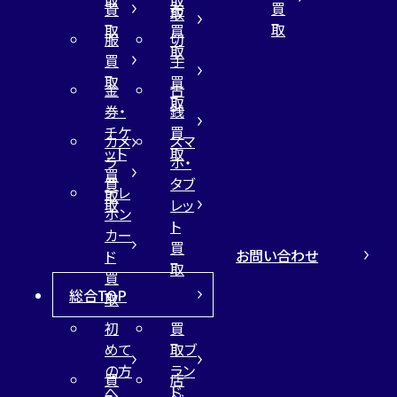
取
取
買
買
布
取
取
取
買
服
切
取
買
手
取
買
金
古
取
券・
銭
チケ
買
カメ
スマ
ット
取
ラ
ホ・
買
買
タブ
テレ
取
取
レッ
ホン
ト
カー
買
お問い合わせ
ド
取
買
総合TOP
取
初
買
めて
取ブ
の方
ラン
買
店
へ
ド