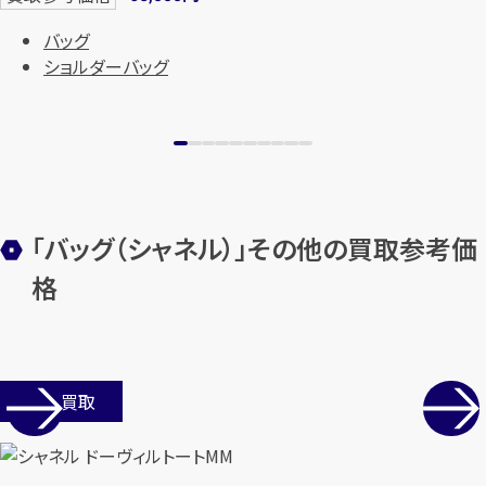
バッグ
ショルダーバッグ
「バッグ（シャネル）」その他の買取参考価
カンタン
無料
格
店舗買取
1
最短
分！
今すぐ査定金額をお伝えいた
します