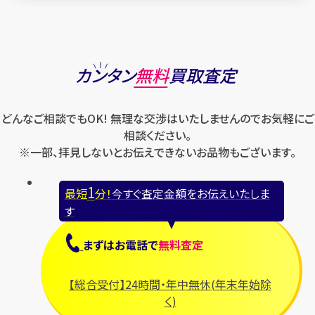
カンタン
無料
買取査定
どんなご相談でもOK! 無理な交渉はいたしませんのでお気軽にご
相談ください。
※一部、拝見しないとお伝えできないお品物もございます。
1
最短
分！
今すぐ査定金額をお伝えいたしま
す
まずは
お電話
で
無料査定
【総合受付】24時間・年中無休(年末年始除
く)