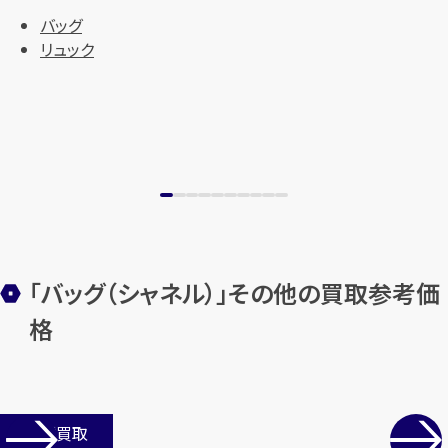
バッグ
リュック
カンタン
無料
「バッグ（シャネル）」その他の買取参考価
格
1
最短
分！
今すぐ査定金額をお伝えいた
します
店舗買取