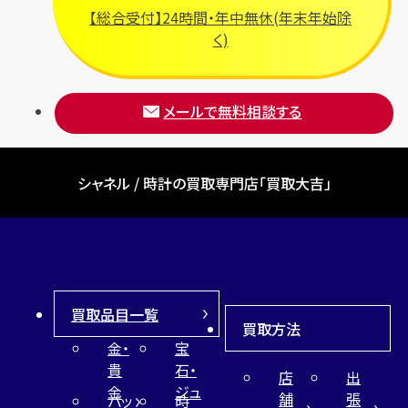
【総合受付】24時間・年中無休(年末年始除
く)
メールで無料相談する
シャネル / 時計の買取専門店「買取大吉」
買取品目一覧
買取方法
金・
宝
貴
石・
店
出
金
ジュ
舗
張
バッ
時