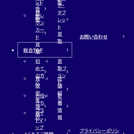
ット
取
ラ
ホ・
買
買
タブ
テレ
取
取
レッ
ホン
ト
カー
買
お問い合わせ
ド
取
買
総合TOP
取
初
買
めて
取ブ
の方
ラン
買
店
へ
ド
取
舗
参
紹
お役
新
考
介
立ち
着
価
コラ
情
サイ
格
ム
報
トマ
ップ
プライバシーポリシ