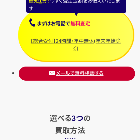
最短
分！
今すぐ査定金額をお伝えいたしま
す
まずは
お電話
で
無料査定
【総合受付】24時間・年中無休(年末年始除
く)
メールで無料相談する
選べる
つ
の
3
買取方法