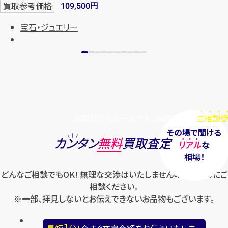
円
買取参考価格
109,500
まずは
お電話
で
無料査定
宝石・ジュエリー
【総合受付】24時間・年中無休(年末年
始除く)
メールで無料相談する
お電話でもメールでも、24時間毎日
ご相談受
その場で聞ける
カンタン
無料
買取査定
リアル
な
相場！
どんなご相談でもOK! 無理な交渉はいたしませんのでお気軽にご
相談ください。
※一部、拝見しないとお伝えできないお品物もございます。
1