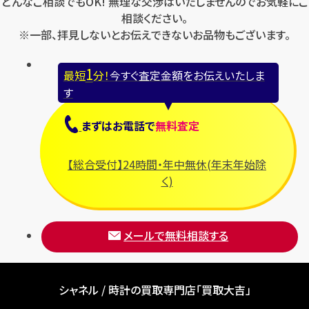
どんなご相談でもOK! 無理な交渉はいたしませんのでお気軽にご
相談ください。
※一部、拝見しないとお伝えできないお品物もございます。
1
最短
分！
今すぐ査定金額をお伝えいたしま
す
まずは
お電話
で
無料査定
【総合受付】24時間・年中無休(年末年始除
く)
メールで無料相談する
シャネル / 時計の買取専門店「買取大吉」