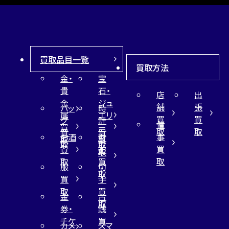
買取品目一覧
買取方法
金・
宝
貴
石・
店
出
金
ジュ
舗
張
バッ
時
属
エリ
買
買
グ
計
催
買
ー
取
取
買
買
事
お酒
財
取
買
取
取
買
買
布
取
取
取
買
服
切
取
買
手
取
買
金
古
取
券・
銭
チケ
買
カメ
スマ