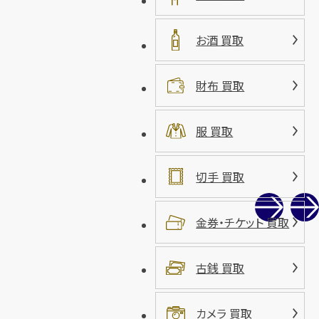
お酒 買取
財布 買取
服 買取
切手 買取
金券・チケット 買取
古銭 買取
カメラ 買取