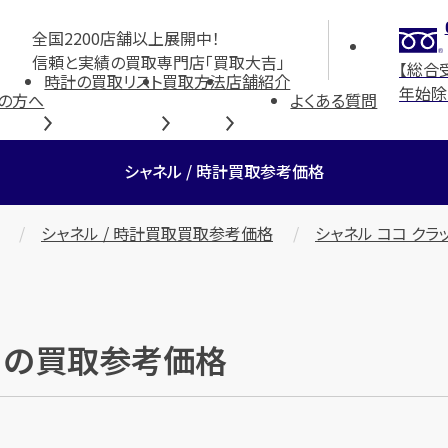
全国2200店舗以上展開中！
信頼と実績の買取専門店「買取大吉」
【総合
時計の買取リスト
買取方法
店舗紹介
年始除
の方へ
よくある質問
シャネル / 時計買取参考価格
シャネル / 時計買取買取参考価格
シャネル ココ クラ
グ」の買取参考価格