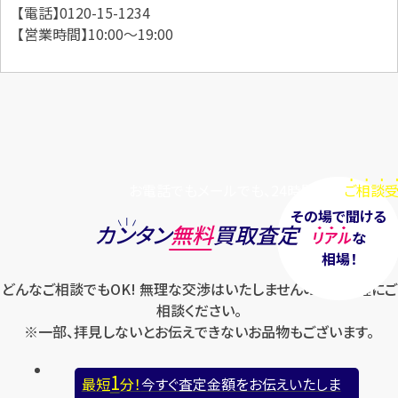
【電話】0120-15-1234
【営業時間】10:00～19:00
お電話でもメールでも、24時間毎日
ご相談受
その場で聞ける
カンタン
無料
買取査定
リアル
な
相場！
どんなご相談でもOK! 無理な交渉はいたしませんのでお気軽にご
相談ください。
※一部、拝見しないとお伝えできないお品物もございます。
1
最短
分！
今すぐ査定金額をお伝えいたしま