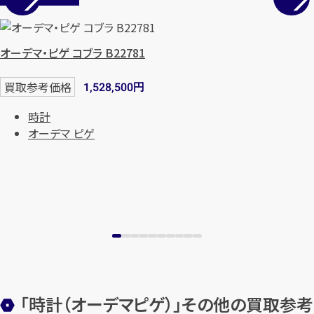
オーデマ・ピゲ コブラ B22781
円
買取参考価格
1,528,500
時計
オーデマ ピゲ
カンタン
無料
1
最短
分！
今すぐ査定金額をお伝えいた
します
「時計（オーデマピゲ）」その他の買取参考