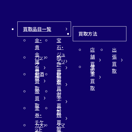
買取品目一覧
買取方法
金・
宝
貴
石・
店
出
金
ジュ
舗
張
バッ
時
属
エリ
買
買
グ
計
催
買
ー
取
取
買
買
事
お酒
財
取
買
取
取
買
買
布
取
取
取
買
服
切
取
買
手
取
買
金
古
取
券・
銭
チケ
買
カメ
スマ
ット
取
ラ
ホ・