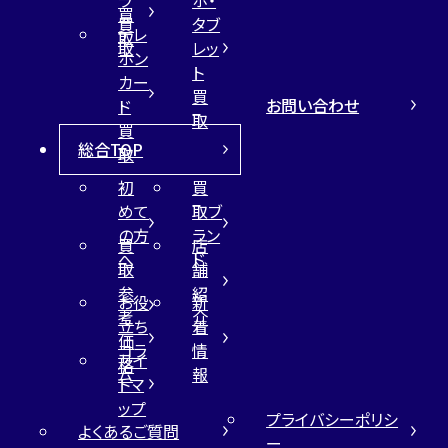
買
買
タブ
テレ
取
取
レッ
ホン
ト
カー
買
お問い合わせ
ド
取
買
総合TOP
取
初
買
めて
取ブ
の方
ラン
買
店
へ
ド
取
舗
参
紹
お役
新
考
介
立ち
着
価
コラ
情
サイ
格
ム
報
トマ
ップ
プライバシーポリシ
よくあるご質問
ー