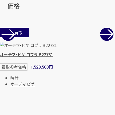
価格
まずは
お電話
で
無料査定
【総合受付】24時間・年中無休(年末年
始除く)
店舗買取
メールで無料相談する
オーデマ・ピゲ コブラ B22781
円
買取参考価格
1,528,500
時計
オーデマ ピゲ