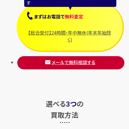
す
まずは
お電話
で
無料査定
【総合受付】24時間・年中無休(年末年始除
く)
メールで無料相談する
選べる
つ
の
3
買取方法