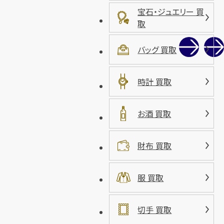
宝石・ジュエリー 買
取
バッグ 買取
時計 買取
お酒 買取
財布 買取
服 買取
切手 買取