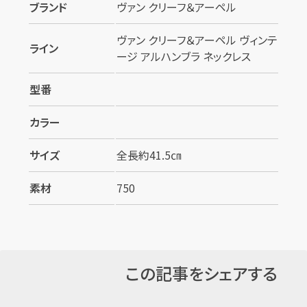
カンタン
無料
ブランド
ヴァン クリーフ＆アーペル
ヴァン クリーフ＆アーペル ヴィンテ
ライン
ージ アルハンブラ ネックレス
型番
1
最短
分！
今すぐ査定金額をお伝えいた
カラー
します
サイズ
全長約41.5㎝
まずは
お電話
で
無料査定
素材
750
【総合受付】24時間・年中無休(年末年
始除く)
この記事をシェアする
メールで無料相談する