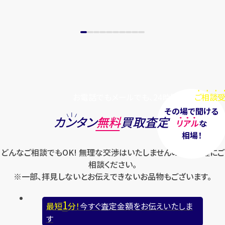
お電話でもメールでも、24時間毎日
ご相談受
その場で聞ける
カンタン
無料
買取査定
リアル
な
相場！
どんなご相談でもOK! 無理な交渉はいたしませんのでお気軽にご
相談ください。
※一部、拝見しないとお伝えできないお品物もございます。
1
最短
分！
今すぐ査定金額をお伝えいたしま
す