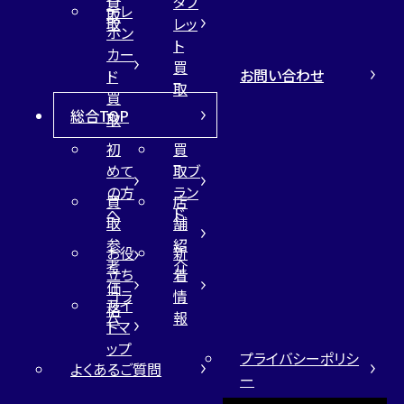
買
タブ
テレ
取
取
レッ
ホン
ト
カー
買
お問い合わせ
ド
取
買
総合TOP
取
初
買
めて
取ブ
の方
ラン
買
店
へ
ド
取
舗
参
紹
お役
新
考
介
立ち
着
価
コラ
情
サイ
格
ム
報
トマ
ップ
プライバシーポリシ
よくあるご質問
ー