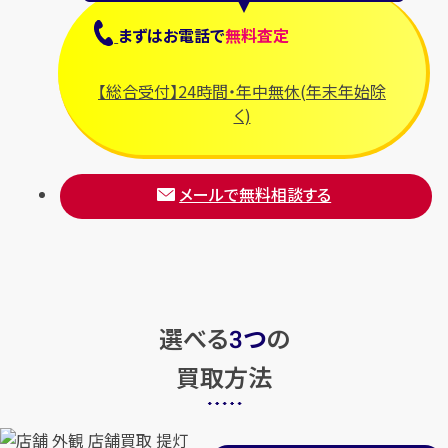
まずは
お電話
で
無料査定
【総合受付】24時間・年中無休(年末年始除
く)
メールで無料相談する
選べる
つ
の
3
買取方法