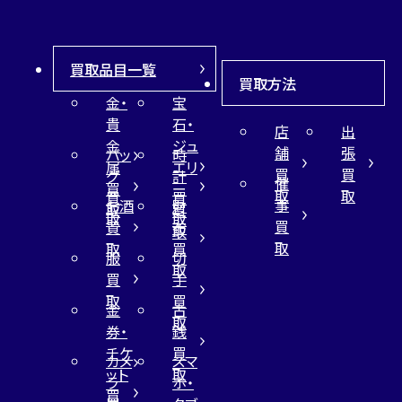
買取品目一覧
買取方法
金・
宝
貴
石・
店
出
金
ジュ
舗
張
バッ
時
属
エリ
買
買
グ
計
催
買
ー
取
取
買
買
事
お酒
財
取
買
取
取
買
買
布
取
取
取
買
服
切
取
買
手
取
買
金
古
取
券・
銭
チケ
買
カメ
スマ
ット
取
ラ
ホ・
買