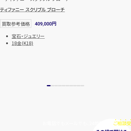
ティファニー スクリブル ブローチ
円
買取参考価格
409,000
宝石・ジュエリー
18金(K18)
お電話でもメールでも、24時間毎日
ご相談受