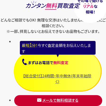
その場で聞ける
カンタン
無料
買取査定
リアル
な
相場！
どんなご相談でもOK! 無理な交渉はいたしませんのでお気軽にご
相談ください。
※一部、拝見しないとお伝えできないお品物もございます。
1
最短
分！
今すぐ査定金額をお伝えいたしま
す
まずは
お電話
で
無料査定
【総合受付】24時間・年中無休(年末年始除
く)
メールで無料相談する