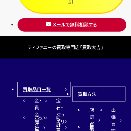
く)
メールで無料相談する
ティファニーの買取専門店「買取大吉」
買取品目一覧
買取方法
金・
宝
貴
石・
店
出
金
ジュ
舗
張
バッ
時
属
エリ
買
買
グ
計
催
買
ー
取
取