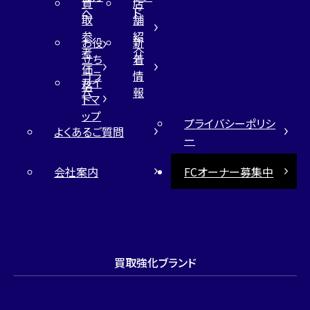
買
店
へ
ド
取
舗
参
紹
お役
新
考
介
立ち
着
価
コラ
情
サイ
格
ム
報
トマ
ップ
プライバシーポリシ
よくあるご質問
ー
会社案内
FCオーナー募集中
買取強化ブランド