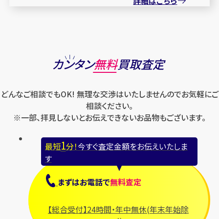
詳細はこちら
カンタン
無料
買取査定
どんなご相談でもOK! 無理な交渉はいたしませんのでお気軽にご
相談ください。
※一部、拝見しないとお伝えできないお品物もございます。
1
最短
分！
今すぐ査定金額をお伝えいたしま
す
まずは
お電話
で
無料査定
【総合受付】24時間・年中無休(年末年始除