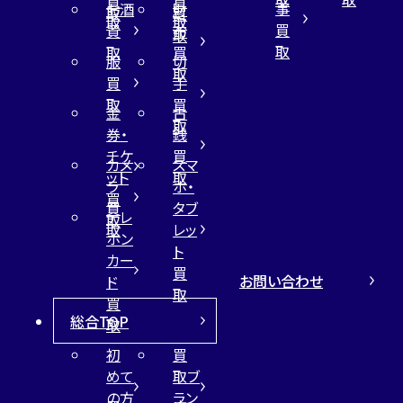
買
買
事
お酒
財
取
買
取
取
買
買
布
取
取
取
買
服
切
取
買
手
取
買
金
古
取
券・
銭
チケ
買
カメ
スマ
ット
取
ラ
ホ・
買
買
タブ
テレ
取
取
レッ
ホン
ト
カー
買
お問い合わせ
ド
取
買
総合TOP
取
初
買
めて
取ブ
の方
ラン