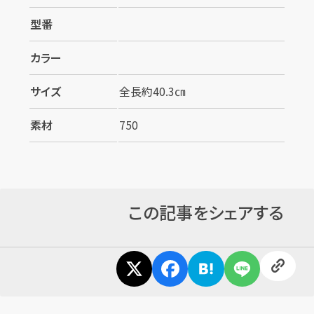
型番
カラー
サイズ
全長約40.3㎝
素材
750
カンタン
無料
この記事をシェアする
1
最短
分！
今すぐ査定金額をお伝えいた
します
まずは
お電話
で
無料査定