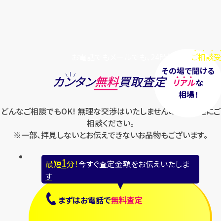
お電話でもメールでも、24時間毎日
ご相談受
その場で聞ける
カンタン
無料
買取査定
リアル
な
相場！
どんなご相談でもOK! 無理な交渉はいたしませんのでお気軽にご
相談ください。
※一部、拝見しないとお伝えできないお品物もございます。
1
最短
分！
今すぐ査定金額をお伝えいたしま
す
まずは
お電話
で
無料査定