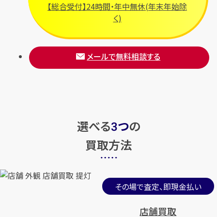
【総合受付】24時間・年中無休(年末年始除
く)
メールで無料相談する
選べる
つ
の
3
買取方法
その場で査定、即現金払い
店舗買取