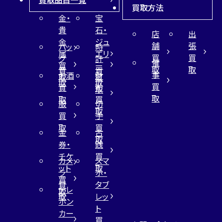
買取方法
金・
宝
貴
石・
店
出
金
ジュ
舗
張
バッ
時
属
エリ
買
買
グ
計
催
買
ー
取
取
買
買
事
お酒
財
取
買
取
取
買
買
布
取
取
取
買
服
切
取
買
手
取
買
金
古
取
券・
銭
チケ
買
カメ
スマ
ット
取
ラ
ホ・
買
買
タブ
テレ
取
取
レッ
ホン
ト
カー
買