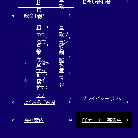
お問い合わせ
ド
取
買
総合TOP
取
初
買
めて
取ブ
の方
ラン
買
店
へ
ド
取
舗
参
紹
お役
新
考
介
立ち
着
価
コラ
情
サイ
格
ム
報
トマ
ップ
プライバシーポリシ
よくあるご質問
ー
会社案内
FCオーナー募集中