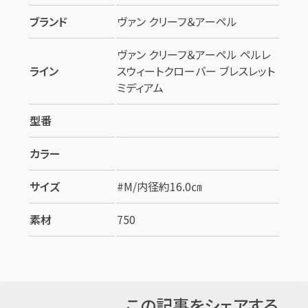
カンタン
無料
ブランド
ヴァン クリーフ＆アーペル
ヴァン クリーフ＆アーペル ペルレ
ライン
スウィートクローバー ブレスレット
ミディアム
1
最短
分！
今すぐ査定金額をお伝えいた
型番
します
カラー
まずは
お電話
で
無料査定
サイズ
#M/内径約16.0㎝
【総合受付】24時間・年中無休(年末年
始除く)
素材
750
メールで無料相談する
この記事をシェアする