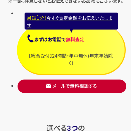
※一部、拝見しないとお伝えできないお品物もございます。
円
買取参考価格
6,000
財布
1
最短
分！
今すぐ査定金額をお伝えいたしま
財布
す
まずは
お電話
で
無料査定
店舗買取
店舗買取
【総合受付】24時間・年中無休(年末年始除
く)
メールで無料相談する
ブルガリ 財布 二つ折り長財布
ブルガリ 財布 二つ折り長財布
円
円
買取参考価格
買取参考価格
10,000
10,000
財布
財布
選べる
つ
の
3