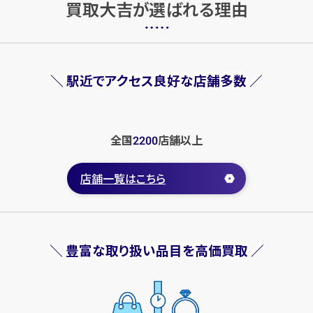
買取大吉が選ばれる理由
財布
財布
＼ 駅近でアクセス良好な店舗多数 ／
全国
店舗
以上
2200
店舗一覧はこちら
＼ 豊富な取り扱い品目を高価買取 ／