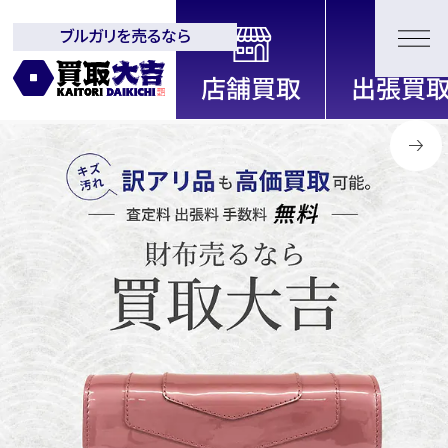
ブルガリを売るなら
全国2200店舗以上展開中！
信頼と実績の買取専門店「買取大
吉」