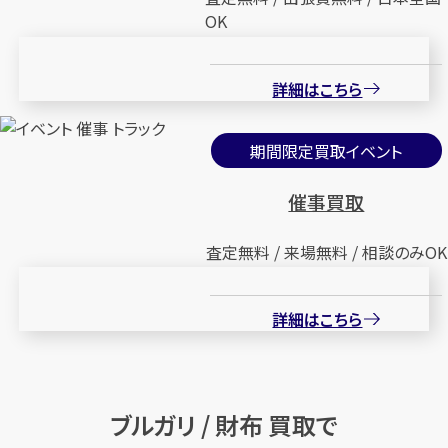
OK
ブルガリ ロゴマニア 折り財布
ブルガリ 二つ折り財布
詳細はこちら
円
円
買取参考価格
買取参考価格
10,000
3,000
財布
財布
期間限定買取イベント
催事買取
店舗買取
店舗買取
査定無料 / 来場無料 / 相談のみOK
詳細はこちら
ブルガリ 二つ折り財布 ブラック
ブルガリ 長財布 ブラック
ブルガリ / 財布 買取で
円
円
買取参考価格
買取参考価格
17,000
2,000