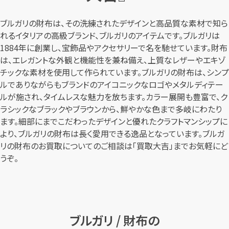
カンタン
無料
ブルガリの財布は、その洗練されたデザインと高品質な素材で知ら
れるイタリアの高級ブランド、ブルガリのアイテムです。ブルガリは
1884年に創業し、宝飾品やアクセサリーで名を馳せています。財布
は、エレガントな外観と機能性を兼ね備え、上質なレザーやエキゾ
チックな素材を使用して作られています。ブルガリの財布は、シンプ
ルでありながらもブランドのアイコニックなロゴやメタルディテー
1
最短
分！
今すぐ査定金額をお伝えいた
ルが施され、タイムレスな魅力を放ちます。カラー展開も豊富で、ク
します
ラシックなブラックやブラウンから、鮮やかな色まで多岐にわたり
ます。細部にまでこだわったデザインと優れたクラフトマンシップに
まずは
お電話
で
無料査定
より、ブルガリの財布は長く愛用できる逸品となっています。ブルガ
リの財布のお買取についてのご相談は「買取大吉」までお気軽にど
うぞ。
【総合受付】24時間・年中無休(年末年
始除く)
メールで無料相談する
ブルガリ / 財布の