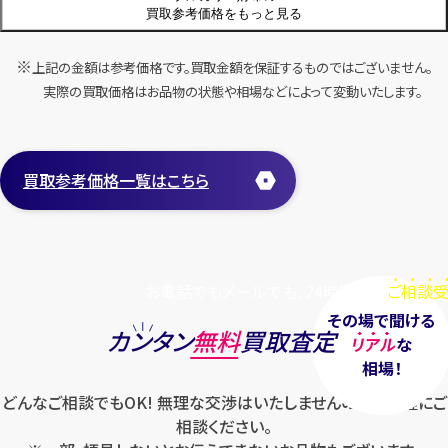
店舗買取
店舗買取
買取参考価格をもっと見る
上記の金額は参考価格です。買取金額を保証するものではございません。
ブルガリ 財布 ロゴクリップ 二つ
ブルガリ 財布 ロゴクリップ 二つ
実際の買取価格はお品物の状態や相場などによって変動いたします。
折り財布
折り長財布
円
円
買取参考価格
買取参考価格
6,000
10,000
買取参考価格一覧はこちら
財布
財布
店舗買取
店舗買取
お電話でもメールでも、24時間毎日
ご相談受
その場で聞ける
カンタン
無料
買取査定
リアル
な
ブルガリ 財布 二つ折り長財布
相場！
どんなご相談でもOK! 無理な交渉はいたしませんのでお気軽にご
ブルガリ 財布 二つ折り長財布
相談ください。
円
買取参考価格
10,000