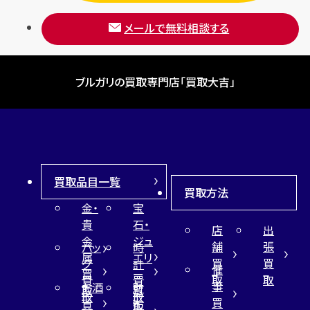
メールで無料相談する
ブルガリの買取専門店「買取大吉」
買取品目一覧
買取方法
金・
宝
貴
石・
店
出
金
ジュ
舗
張
バッ
時
属
エリ
買
買
グ
計
催
買
ー
取
取
買
買
事
お酒
財
取
買
取
取
買
買
布
取