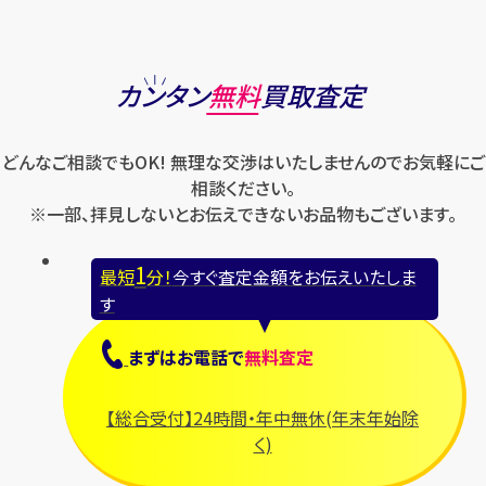
カンタン
無料
買取査定
どんなご相談でもOK! 無理な交渉はいたしませんのでお気軽にご
相談ください。
※一部、拝見しないとお伝えできないお品物もございます。
1
最短
分！
今すぐ査定金額をお伝えいたしま
す
まずは
お電話
で
無料査定
【総合受付】24時間・年中無休(年末年始除
く)