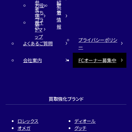
参
紹
お役
新
考
介
立ち
着
価
コラ
情
サイ
格
ム
報
トマ
ップ
プライバシーポリシ
よくあるご質問
ー
会社案内
FCオーナー募集中
買取強化ブランド
ロレックス
ディオール
オメガ
グッチ