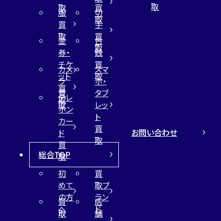
取
取
買
服
切
取
買
手
取
買
金
古
取
券・
銭
チケ
買
カメ
スマ
ット
取
ラ
ホ・
買
買
タブ
テレ
取
取
レッ
ホン
ト
カー
買
お問い合わせ
ド
取
買
総合TOP
取
初
買
めて
取ブ
の方
ラン
買
店
へ
ド
取
舗