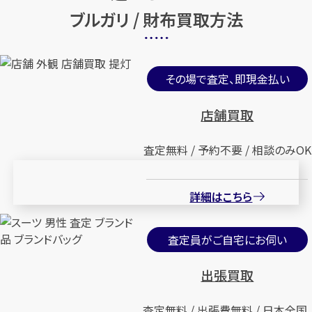
ブルガリ / 財布買取方法
店舗買取
店舗買取
その場で査定、即現金払い
店舗買取
ブルガリ 財布 長財布
ブルガリ ロゴマニア 長財布
査定無料 / 予約不要 / 相談のみOK
円
円
買取参考価格
買取参考価格
5,000
1,000
財布
財布
詳細はこちら
査定員がご自宅にお伺い
店舗買取
店舗買取
出張買取
査定無料 / 出張費無料 / 日本全国