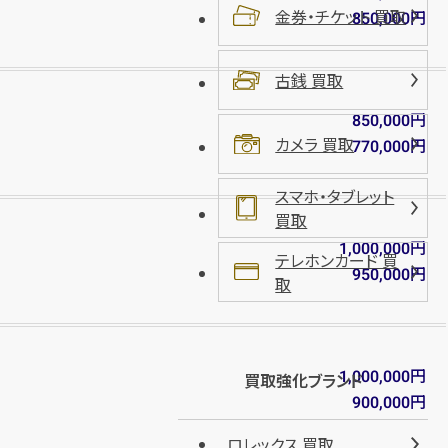
円
買取参考価格
5,000
金券・チケット 買取
円
850,000
バッグ
ポーチ
古銭 買取
円
850,000
カメラ 買取
円
770,000
店舗買取
スマホ・タブレット
買取
円
1,000,000
テレホンカード 買
円
950,000
取
エルメス ボリード35 クシュベル ゴールド
円
1,000,000
買取強化ブランド
円
買取参考価格
円
180,000
900,000
ロレックス 買取