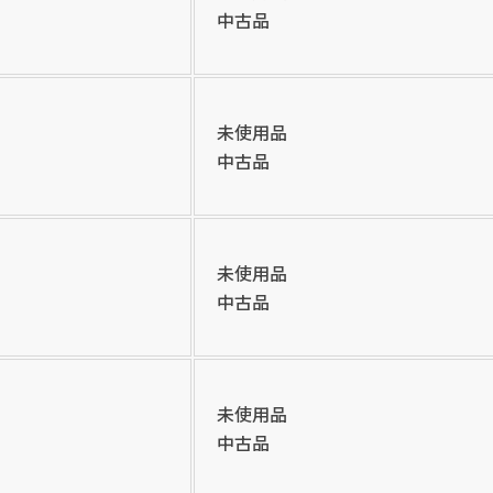
円
買取参考価格
300,000
中古品
バッグ
未使用品
中古品
店舗買取
未使用品
中古品
エルメス バック ボリードリラックス35 □K
未使用品
円
買取参考価格
240,000
中古品