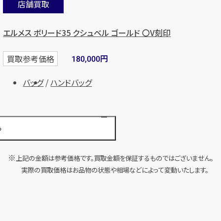
店舗買取
エルメス ボリード35 クシュベル ゴールド 〇V刻印
円
買取参考価格
180,000
バッグ
ハンドバッグ
る
店舗買取
上記の金額は参考価格です。買取金額を保証するものではございません。
実際の買取価格はお品物の状態や相場などによって変動いたします。
エルメス ボリード31 フィヨルド ルージュアッシュ 〇Y