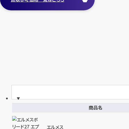
円
買取参考価格
6,000
バッグ
ポーチ
店舗買取
商品名
エルメス バック ボリード31
エルメス