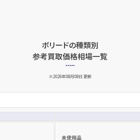
円
買取参考価格
240,000
バッグ
ハンドバッグ
ボリードの種類別
参考買取価格相場一覧
店舗買取
※2026年08月08日 更新
エルメス バック ボリード31 ホワイト トリヨンクレマンス □J
未使用品