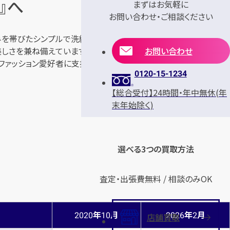
』へ
まずはお気軽に
お問い合わせ・ご相談ください
丸みを帯びたシンプルで洗練されたデザインが特徴で、ビジネスシーン
お問い合わせ
しさを兼ね備えています。サイズやカラーバリエーションが豊富で、
のファッション愛好者に支持され続けています。お買取についてのご
0120-15-1234
【総合受付】24時間・年中無休(年
末年始除く)
選べる3つの買取方法
査定・出張費無料 / 相談のみOK
年
月
年
月
2020
10
2026
2
店舗買取