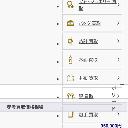
宝石・ジュエリー 買
エルメス バック ボリード
取
円
買取参考価格
500,000
バッグ 買取
バッグ
時計 買取
お酒 買取
店舗買取
財布 買取
ボ
リ
服 買取
ー
参考買取価格相場
ド
切手 買取
エルメス バック ボリードポーチ
円
950,000