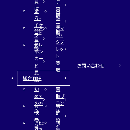
買
手
取
買
金
古
取
券・
銭
チケ
買
カメ
スマ
ット
取
ラ
ホ・
買
買
タブ
テレ
取
取
レッ
ホン
ト
カー
買
お問い合わせ
ド
取
買
総合TOP
取
初
買
めて
取ブ
の方
ラン
買
店
へ
ド
取
舗
参
紹
お役
新
考
介
立ち
着