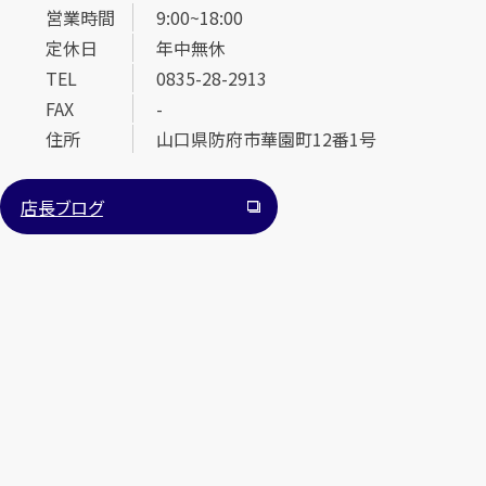
営業時間
9:00~18:00
定休日
年中無休
TEL
0835-28-2913
FAX
-
住所
山口県防府市華園町12番1号
カンタン
無料
店長ブログ
1
最短
分！
今すぐ査定金額をお伝えいたします
まずは
お電話
で
無料査定
【総合受付】24時間・年中無休(年末年始除く)