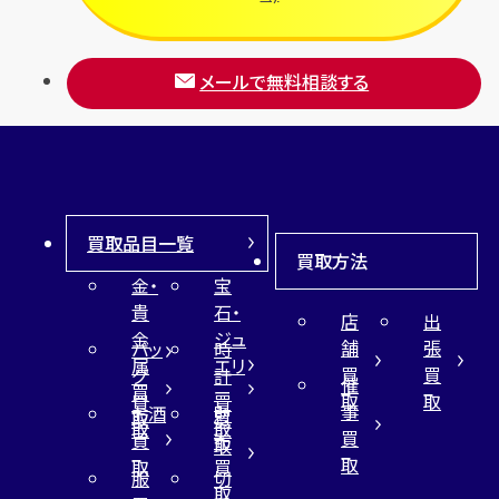
メールで無料相談する
買取品目一覧
買取方法
金・
宝
貴
石・
店
出
金
ジュ
舗
張
バッ
時
属
エリ
買
買
グ
計
催
買
ー
取
取
買
買
事
お酒
財
取
買
取
取
買
買
布
取
取
取
買
服
切
取