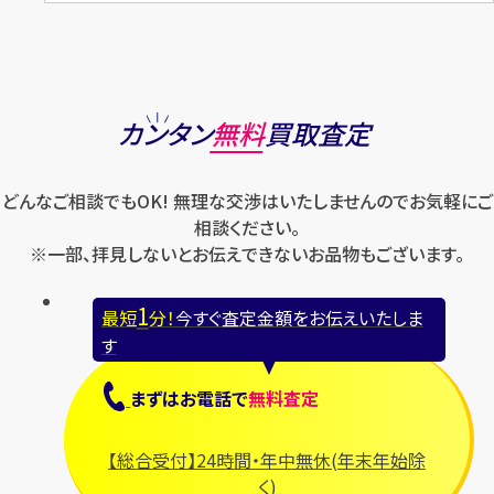
カンタン
無料
買取査定
どんなご相談でもOK! 無理な交渉はいたしませんのでお気軽にご
相談ください。
※一部、拝見しないとお伝えできないお品物もございます。
1
最短
分！
今すぐ査定金額をお伝えいたしま
す
まずは
お電話
で
無料査定
【総合受付】24時間・年中無休(年末年始除
く)