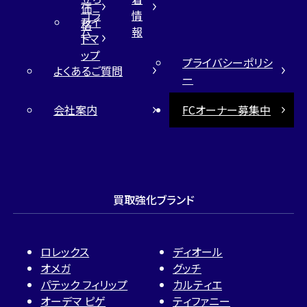
価
コラ
情
サイ
格
ム
報
トマ
ップ
プライバシーポリシ
よくあるご質問
ー
会社案内
FCオーナー募集中
買取強化ブランド
ロレックス
ディオール
オメガ
グッチ
パテック フィリップ
カルティエ
オーデマ ピゲ
ティファニー