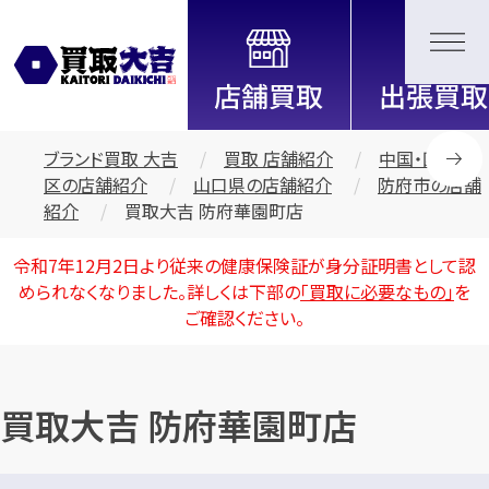
全国2200店舗以上展開中！
信頼と実績の買取専門店「買取大
吉」
ブランド買取 大吉
買取 店舗紹介
中国・四国地
区の店舗紹介
山口県の店舗紹介
防府市の店舗
紹介
買取大吉 防府華園町店
令和7年12月2日より従来の健康保険証が身分証明書として認
められなくなりました。詳しくは下部の
「買取に必要なもの」
を
ご確認ください。
買取大吉 防府華園町店