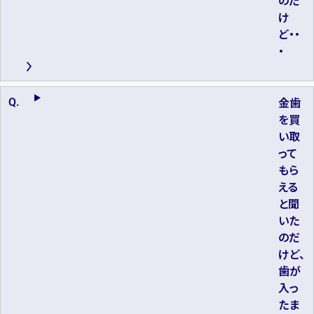
のだ
け
ど・・
・
金歯
を買
い取
って
もら
える
と聞
いた
のだ
けど、
歯が
入っ
たま