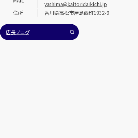
MAIL
yashima@kaitoridaikichi.jp
住所
香川県高松市屋島西町1932-9
店長ブログ
カンタン
無料
1
最短
分！
今すぐ査定金額をお伝えいたします
まずは
お電話
で
無料査定
【総合受付】24時間・年中無休(年末年始除く)