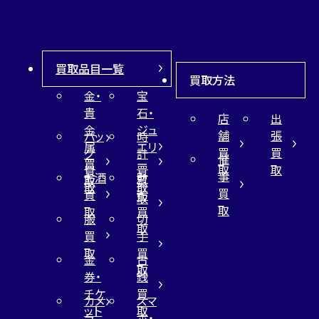
買取品目一覧
買取方法
金・
宝
貴
石・
店
出
金
ジュ
舗
張
バッ
時
属
エリ
買
買
グ
計
催
買
ー
取
取
買
買
事
お酒
財
取
買
取
取
買
買
布
取
取
取
買
服
切
取
買
手
取
買
金
古
取
券・
銭
チケ
買
カメ
スマ
ット
取
ラ
ホ・