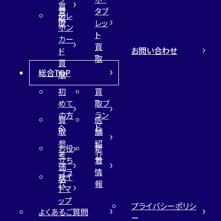
買
買
タブ
テレ
取
取
レッ
ホン
ト
カー
買
お問い合わせ
ド
取
買
総合TOP
取
初
買
めて
取ブ
の方
ラン
買
店
へ
ド
取
舗
参
紹
お役
新
考
介
立ち
着
価
コラ
情
サイ
格
ム
報
トマ
ップ
プライバシーポリシ
よくあるご質問
ー