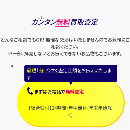
カンタン
無料
買取査定
どんなご相談でもOK! 無理な交渉はいたしませんのでお気軽にご
相談ください。
※一部、拝見しないとお伝えできないお品物もございます。
1
最短
分！
今すぐ査定金額をお伝えいたしま
す
まずは
お電話
で
無料査定
【総合受付】24時間・年中無休(年末年始除
く)