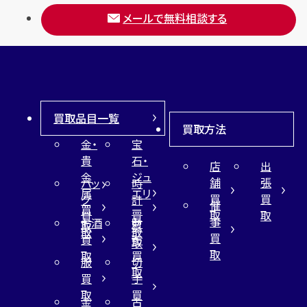
メールで無料相談する
買取品目一覧
買取方法
金・
宝
貴
石・
店
出
金
ジュ
舗
張
バッ
時
属
エリ
買
買
グ
計
催
買
ー
取
取
買
買
事
お酒
財
取
買
取
取
買
買
布
取
取
取
買
服
切
取
買
手
取
買
金
古