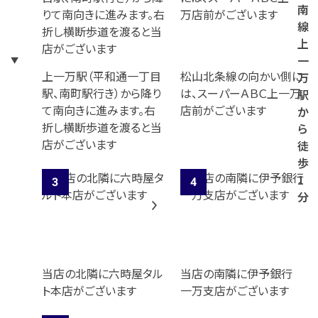
ら
南
お
線
回
上
り
一
く
上一万駅（平和通一丁目
松山北条線の向かい側に
万
だ
駅、南町駅行き）から降り
は、スーパーＡＢＣ上一万
駅
さ
て南向きに進みます。右
店前がございます
か
い
折し横断歩道を渡ると当
ら
）
店がございます
徒
歩
1
分
当店の北隣に六時屋タル
当店の南隣に伊予銀行
ト本店がございます
一万支店がございます