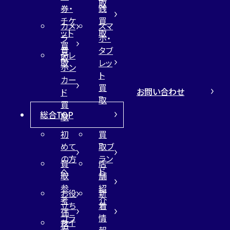
取
券・
銭
チケ
買
カメ
スマ
ット
取
ラ
ホ・
買
買
タブ
テレ
取
取
レッ
ホン
ト
カー
買
お問い合わせ
ド
取
買
総合TOP
取
初
買
めて
取ブ
の方
ラン
買
店
へ
ド
取
舗
参
紹
お役
新
考
介
立ち
着
価
コラ
情
サイ
格
ム
報