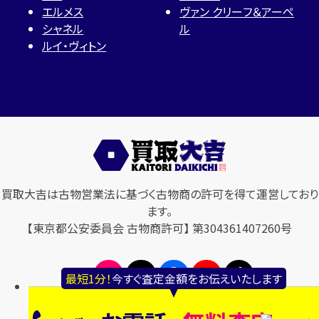
エルメス
ヴァン クリーフ＆アーペ
シャネル
ル
ルイ・ヴィトン
買取大吉は古物営業法に基づく古物商の許可を得て運営しており
ます。
【東京都公安委員会 古物商許可】 第304361407260号
最短1分！
今すぐ査定金額をお伝えいたします
© 2024 En Power Co., Ltd.