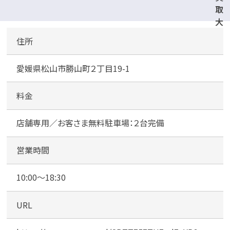
取
大
吉
住所
松
山
愛媛県松山市勝山町２丁目19-1
上
一
万
料金
駅
前
店舗専用／お客さま無料駐車場：２台完備
店
営業時間
店
舗
10:00～18:30
と
な
URL
り
無