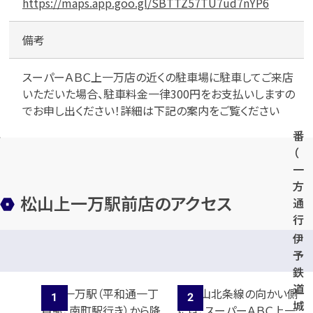
料
https://maps.app.goo.gl/SBTTZ57TU7ud7nYP6
駐
車
備考
場
／
スーパーＡＢＣ上一万店の近くの駐車場に駐車してご来店
①
いただいた場合、駐車料金一律300円をお支払いしますの
番
でお申し出ください！詳細は下記の案内をご覧ください
２
番
（
一
方
松山上一万駅前店のアクセス
通
行
で
伊
す
予
、
鉄
裏
道
か
城