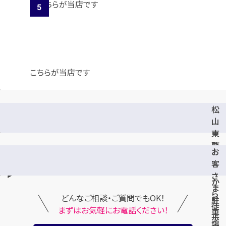
こちらが当店です
松
山
東
警
お
察
客
署
さ
か
ま
ら
どんなご相談・ご質問でもOK！
駐
徒
まずはお気軽にお電話ください！
車
歩
場