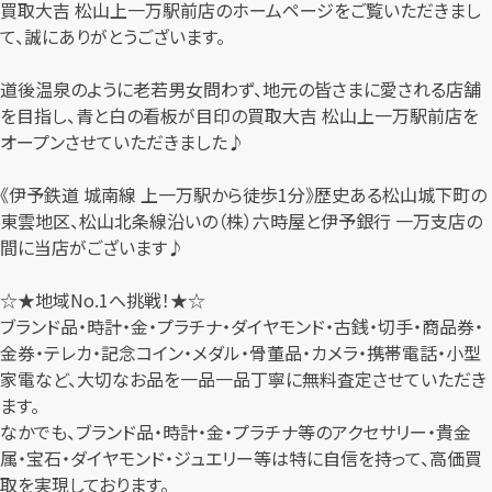
買取大吉 松山上一万駅前店のホームページをご覧いただきまし
て、誠にありがとうございます。
道後温泉のように老若男女問わず、地元の皆さまに愛される店舗
を目指し、青と白の看板が目印の買取大吉 松山上一万駅前店を
オープンさせていただきました♪
《伊予鉄道 城南線 上一万駅から徒歩1分》歴史ある松山城下町の
東雲地区、松山北条線沿いの（株）六時屋と伊予銀行 一万支店の
間に当店がございます♪
☆★地域No.1へ挑戦！★☆
ブランド品・時計・金・プラチナ・ダイヤモンド・古銭・切手・商品券・
金券・テレカ・記念コイン・メダル・骨董品・カメラ・携帯電話・小型
家電など、大切なお品を一品一品丁寧に無料査定させていただき
ます。
なかでも、ブランド品・時計・金・プラチナ等のアクセサリー・貴金
属・宝石・ダイヤモンド・ジュエリー等は特に自信を持って、高価買
取を実現しております。