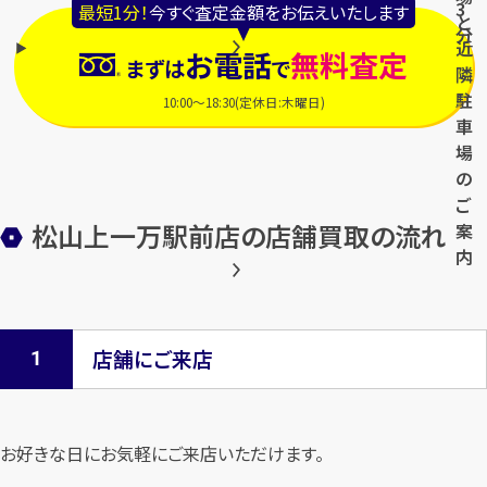
3
最短1分！
今すぐ査定金額をお伝えいたします
と
分
近
お電話
無料査定
まずは
で
隣
駐
10:00～18:30(定休日:木曜日)
車
場
の
ご
松山上一万駅前店の店舗買取の流れ
案
内
店舗にご来店
お好きな日にお気軽にご来店いただけます。