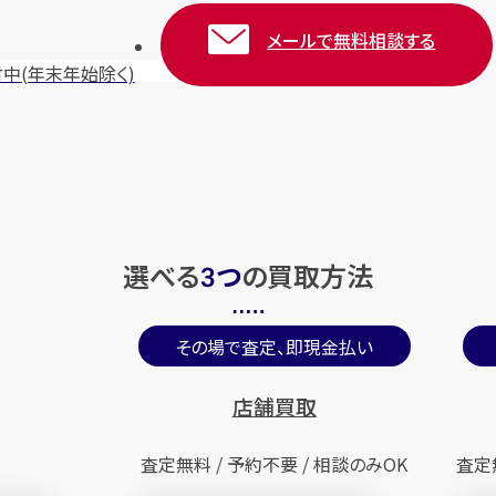
メールで無料相談する
付中
(年末年始除く)
選べる
つ
の
買取方法
3
その場で査定、即現金払い
店舗買取
査定無料 / 予約不要 / 相談のみOK
査定