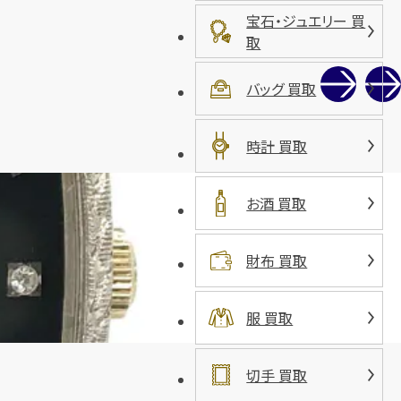
宝石・ジュエリー 買
取
バッグ 買取
時計 買取
お酒 買取
財布 買取
服 買取
切手 買取