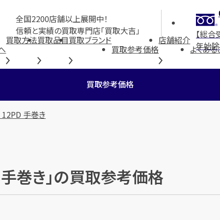
全国2200店舗以上展開中！
信頼と実績の買取専門店「買取大吉」
【総合
買取方法
買取品目
買取ブランド
店舗紹介
年始除
へ
買取参考価格
よくある
買取参考価格
 12PD 手巻き
PD 手巻き」の買取参考価格