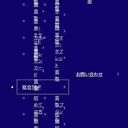
取
取
買
服
切
取
買
手
取
買
金
古
取
券・
銭
チケ
買
カメ
スマ
ット
取
ラ
ホ・
買
買
タブ
テレ
取
取
レッ
ホン
ト
カー
買
お問い合わせ
ド
取
買
総合TOP
取
初
買
めて
取ブ
の方
ラン
買
店
へ
ド
取
舗
参
紹