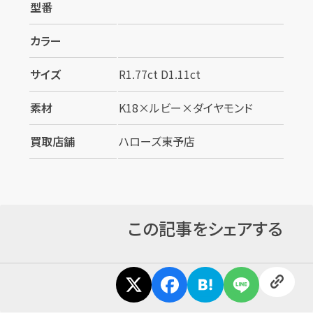
型番
カラー
サイズ
R1.77ct D1.11ct
素材
K18×ルビー×ダイヤモンド
カンタン
無料
買取店舗
ハローズ東予店
この記事をシェアする
1
最短
分！
今すぐ査定金額をお伝えいたします
まずは
お電話
で
無料査定
【総合受付】24時間・年中無休(年末年始除く)