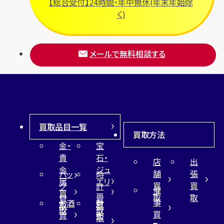
【総合受付】24時間・年中無休(年末年始除
く)
メールで無料相談する
買取品目一覧
買取方法
金・
宝
貴
石・
店
出
金
ジュ
舗
張
バッ
時
属
エリ
買
買
グ
計
催
買
ー
取
取
買
買
事
お酒
財
取
買
取
取
買
買
布
取