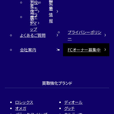
お役
新
考
介
立ち
着
価
コラ
情
サイ
格
ム
報
トマ
ップ
プライバシーポリシ
よくあるご質問
ー
会社案内
FCオーナー募集中
買取強化ブランド
ロレックス
ディオール
オメガ
グッチ