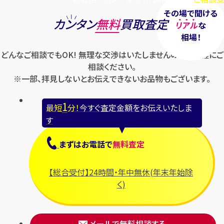
その場で聞ける
カンタン
無料
買取査定
リアル
な
相場！
どんなご相談でもOK! 無理な交渉はいたしませんのでお気軽にご
相談ください。
※一部、拝見しないとお伝えできないお品物もございます。
1
最短
分！
今すぐ査定金額をお伝えいたしま
す
まずは
お電話
で
無料査定
【総合受付】24時間・年中無休(年末年始除
く)
メールで無料相談する