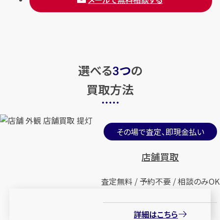
選べる
つ
の
3
買取方法
その場で査定、即現金払い
店舗買取
査定無料 / 予約不要 / 相談のみOK
詳細はこちら