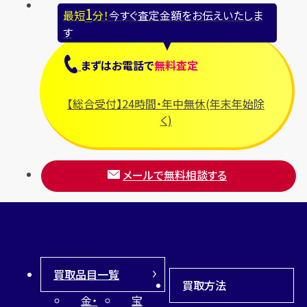
1
最短
分！
今すぐ査定金額をお伝えいたしま
す
まずは
お電話
で
無料査定
【総合受付】24時間・年中無休(年末年始除
く)
メールで無料相談する
買取品目一覧
買取方法
金・
宝