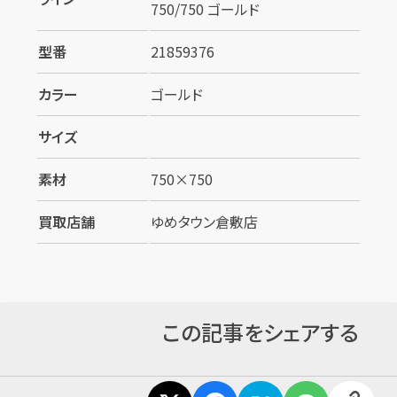
750/750 ゴールド
型番
21859376
カラー
ゴールド
サイズ
カンタン
無料
素材
750×750
買取店舗
ゆめタウン倉敷店
1
最短
分！
今すぐ査定金額をお伝えいたします
この記事をシェアする
まずは
お電話
で
無料査定
【総合受付】24時間・年中無休(年末年始除く)