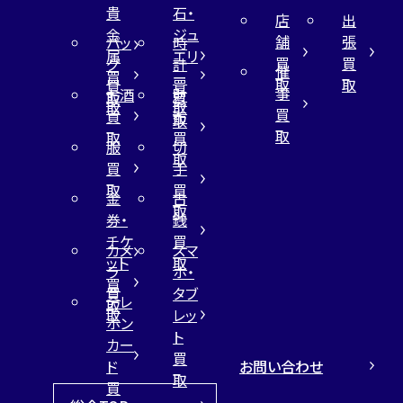
貴
石・
店
出
金
ジュ
舗
張
バッ
時
属
エリ
買
買
グ
計
催
買
ー
取
取
買
買
事
お酒
財
取
買
取
取
買
買
布
取
取
取
買
服
切
取
買
手
取
買
金
古
取
券・
銭
チケ
買
カメ
スマ
ット
取
ラ
ホ・
買
買
タブ
テレ
取
取
レッ
ホン
ト
カー
買
お問い合わせ
ド
取
買