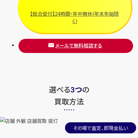
【総合受付】24時間・年中無休(年末年始除
く)
メールで無料相談する
選べる
つ
の
3
買取方法
その場で査定、即現金払い