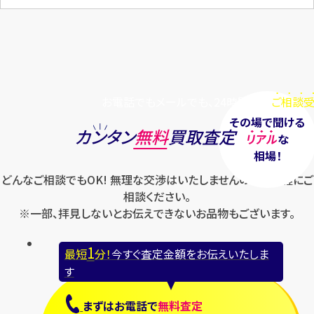
お電話でもメールでも、24時間毎日
ご相談受
その場で聞ける
カンタン
無料
買取査定
リアル
な
相場！
どんなご相談でもOK! 無理な交渉はいたしませんのでお気軽にご
相談ください。
※一部、拝見しないとお伝えできないお品物もございます。
1
最短
分！
今すぐ査定金額をお伝えいたしま
す
まずは
お電話
で
無料査定