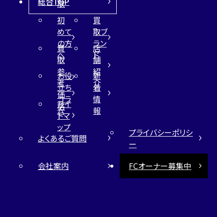
総合TOP
取
初
買
めて
取ブ
の方
ラン
買
店
へ
ド
取
舗
参
紹
お役
新
考
介
立ち
着
価
コラ
情
サイ
格
ム
報
トマ
ップ
プライバシーポリシ
よくあるご質問
ー
会社案内
FCオーナー募集中