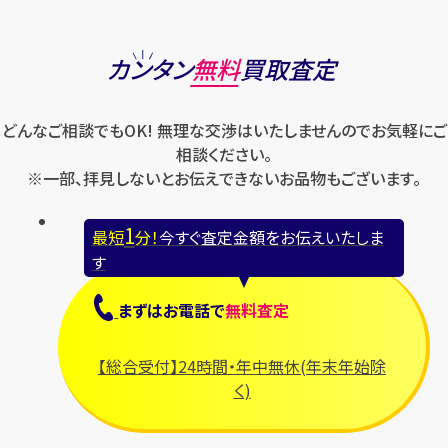
カンタン
無料
買取査定
どんなご相談でもOK! 無理な交渉はいたしませんのでお気軽にご
相談ください。
※一部、拝見しないとお伝えできないお品物もございます。
1
最短
分！
今すぐ査定金額をお伝えいたしま
す
まずは
お電話
で
無料査定
【総合受付】24時間・年中無休(年末年始除
く)