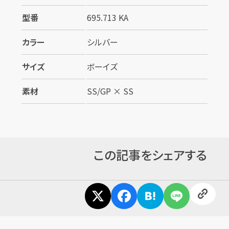
型番
695.713 KA
カラー
シルバー
サイズ
ボーイズ
カンタン
無料
素材
SS/GP × SS
この記事をシェアする
1
最短
分！
今すぐ査定金額をお伝えいたします
まずは
お電話
で
無料査定
【総合受付】24時間・年中無休(年末年始除く)