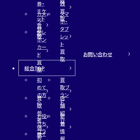
取
券・
銭
チケ
買
カメ
スマ
ット
取
ラ
ホ・
買
買
タブ
テレ
取
取
レッ
ホン
ト
カー
買
お問い合わせ
ド
取
買
総合TOP
取
初
買
めて
取ブ
の方
ラン
買
店
へ
ド
取
舗
参
紹
お役
新
考
介
立ち
着
価
コラ
情
サイ
格
ム
報