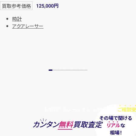
円
買取参考価格
125,000
時計
アクアレーサー
お電話でもメールでも、24時間毎日
ご相談受
その場で聞ける
カンタン
無料
買取査定
リアル
な
相場！