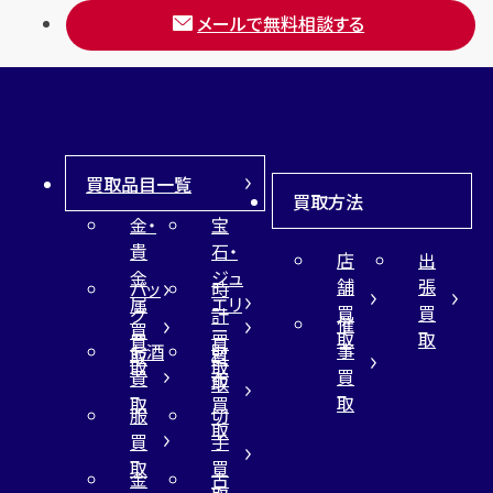
メールで無料相談する
買取品目一覧
買取方法
金・
宝
貴
石・
店
出
金
ジュ
舗
張
バッ
時
属
エリ
買
買
グ
計
催
買
ー
取
取
買
買
事
お酒
財
取
買
取
取
買
買
布
取
取
取
買
服
切
取
買
手
取
買
金
古