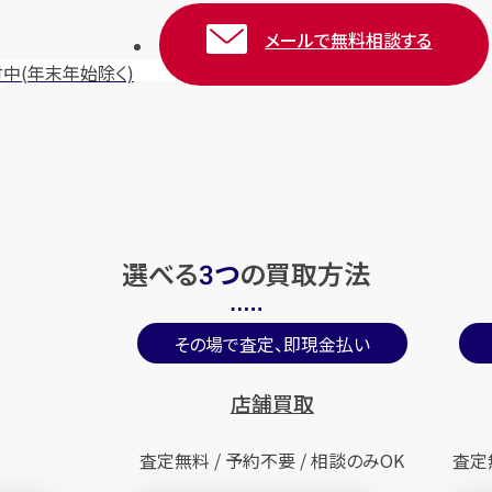
メールで無料相談する
付中
(年末年始除く)
選べる
つ
の
買取方法
3
その場で査定、即現金払い
店舗買取
査定無料 / 予約不要 / 相談のみOK
査定