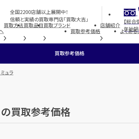
全国2200店舗以上展開中！
信頼と実績の買取専門店「買取大吉」
【総合
買取方法
買取品目
買取ブランド
店舗紹介
年始除
へ
買取参考価格
よくある
買取参考価格
ーミュラ
ラ」の買取参考価格