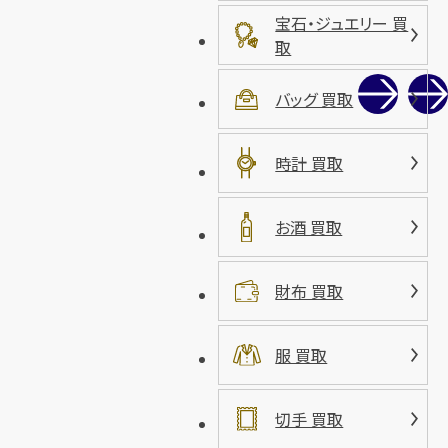
宝石・ジュエリー 買
取
バッグ 買取
時計 買取
お酒 買取
財布 買取
服 買取
切手 買取