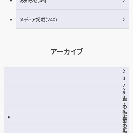
お知らせ(45)
メディア掲載(240)
アーカイブ
2
0
2
2
6
0
年
2
の
2
5
記
0
年
事
2
の
一
2
4
記