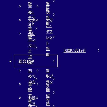
取
買
金
古
取
券・
銭
チケ
買
カメ
スマ
ット
取
ラ
ホ・
買
買
タブ
テレ
取
取
レッ
ホン
ト
カー
買
お問い合わせ
ド
取
買
総合TOP
取
初
買
めて
取ブ
の方
ラン
買
店
へ
ド
取
舗
参
紹
お役
新
考
介
立ち
着
価