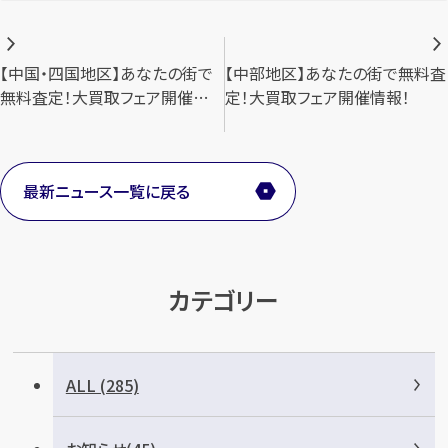
投
メールで無料相談する
【中国・四国地区】あなたの街で
【中部地区】あなたの街で無料査
稿
無料査定！大買取フェア開催情
定！大買取フェア開催情報！
ナ
報！
ビ
最新ニュース一覧に戻る
ゲ
ー
シ
カテゴリー
ョ
ン
ALL (285)