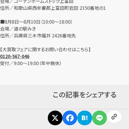
会場／コーナンホームストック上富田
住所／和歌山県西牟婁郡上富田町岩田 2350番地の1
■8月8日～8月10日（10:00～18:00）
会場／道の駅みき
住所／兵庫県三木市福井 2426番地先
【大買取フェアに関するお問い合わせはこちら】
カンタン
無料
0120-567-046
受付／9:00～19:00（年中無休）
この記事をシェアする
1
最短
分！
今すぐ査定金額をお伝えいたします
まずは
お電話
で
無料査定
【総合受付】24時間・年中無休(年末年始除く)