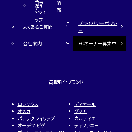
コラ
情
サイ
格
ム
報
トマ
ップ
プライバシーポリシ
よくあるご質問
ー
会社案内
FCオーナー募集中
買取強化ブランド
ロレックス
ディオール
オメガ
グッチ
パテック フィリップ
カルティエ
オーデマ ピゲ
ティファニー