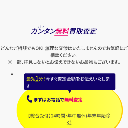
カンタン
無料
買取査定
どんなご相談でもOK! 無理な交渉はいたしませんのでお気軽にご
相談ください。
※一部、拝見しないとお伝えできないお品物もございます。
1
最短
分！
今すぐ査定金額をお伝えいたしま
す
まずは
お電話
で
無料査定
【総合受付】24時間・年中無休(年末年始除
く)