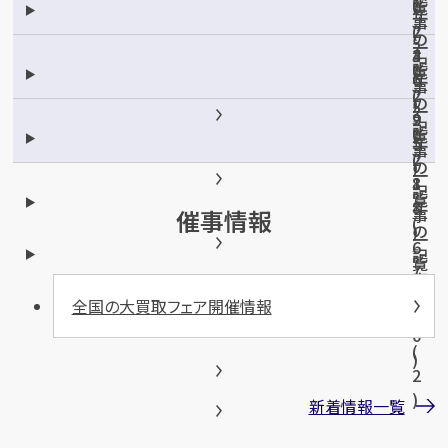
覧
0
年
事
(
2
の
一
2
4
3
記
覧
0
6
年
事
(
2
)
の
一
2
9
2
記
覧
0
5
年
事
(
2
)
の
一
8
1
記
覧
8
年
事
催事情報
(
)
の
一
6
記
覧
7
事
(
)
一
全国の大買取フェア開催情報
1
覧
0
(
)
2
)
新着情報一覧