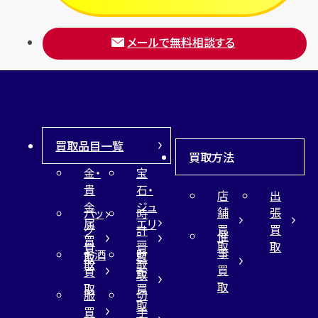
メールで無料相談する
買取品目一覧
買取方法
金・
宝
貴
石・
店
出
金
ジュ
舗
張
バッ
時
属
エリ
買
買
グ
計
催
買
ー
取
取
買
買
事
お酒
財
取
買
取
取
買
買
布
取
取
取
買
服
切
取
買
手