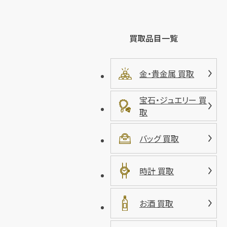
買取品目一覧
金・貴金属 買取
宝石・ジュエリー 買
取
バッグ 買取
時計 買取
お酒 買取