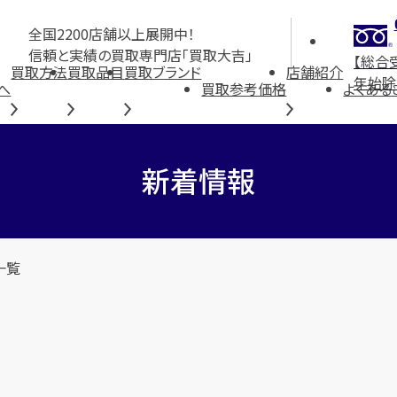
全国2200店舗以上展開中！
信頼と実績の買取専門店「買取大吉」
【総合
買取方法
買取品目
買取ブランド
店舗紹介
年始除
へ
買取参考価格
よくある
新着情報
一覧