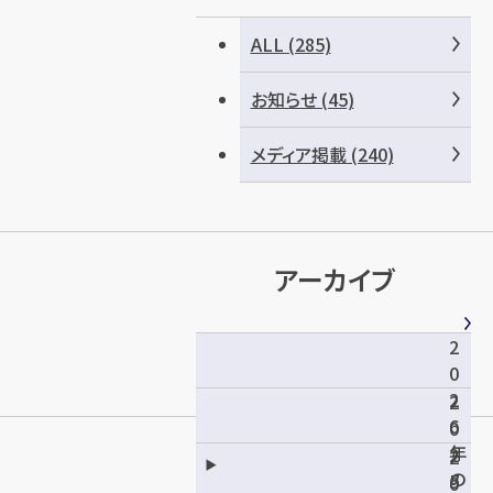
ALL (285)
お知らせ (45)
メディア掲載 (240)
アーカイブ
2
0
2
2
6
0
年
2
2
の
5
0