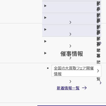
記
年
2
2
事
の
4
0
一
記
年
2
2
覧
事
の
3
0
一
記
年
2
2
覧
事
の
2
0
一
記
年
2
覧
事
の
1
一
記
年
催事情報
覧
事
の
一
記
覧
事
全国の大買取フェア開催
一
情報
覧
新着情報一覧