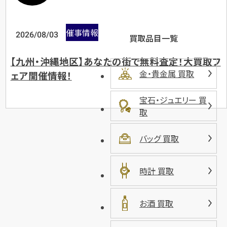
催事情報
2026/08/03
買取品目一覧
【九州・沖縄地区】あなたの街で無料査定！大買取フ
金・貴金属 買取
ェア開催情報！
宝石・ジュエリー 買
取
バッグ 買取
時計 買取
お酒 買取