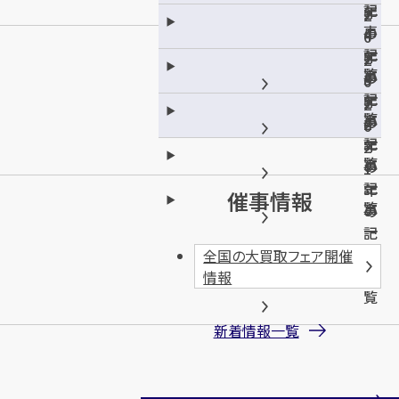
記
年
2
2
事
の
4
0
一
記
年
2
2
覧
事
の
3
0
一
記
年
2
2
覧
事
の
2
0
一
記
年
2
覧
事
の
1
一
記
年
催事情報
覧
事
の
一
記
覧
事
全国の大買取フェア開催
一
情報
覧
新着情報一覧