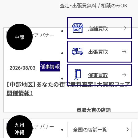
査定・出張費無料 / 相談のみOK
店舗買取
中部
出張買取
催事情報
2026/08/03
催事買取
【中部地区】あなたの街で無料査定！大買取フェア
開催情報！
買取大吉の店舗
九州
全国の店舗一覧
沖縄