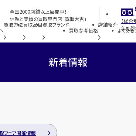
全国2000店舗以上展開中！
信頼と実績の買取専門店「買取大吉」
【総合
買取方法
買取品目
買取ブランド
店舗紹介
年始除
へ
買取参考価格
よくある
新着情報
取フェア開催情報