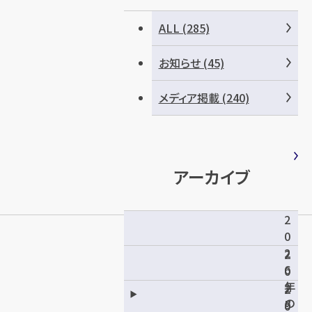
ALL (285)
お知らせ (45)
メディア掲載 (240)
アーカイブ
2
0
2
2
6
0
年
2
2
の
5
0