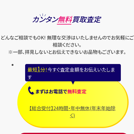
カンタン
無料
買取査定
どんなご相談でもOK! 無理な交渉はいたしませんのでお気軽にご
相談ください。
※一部、拝見しないとお伝えできないお品物もございます。
1
最短
分！
今すぐ査定金額をお伝えいたしま
す
まずは
お電話
で
無料査定
【総合受付】24時間・年中無休(年末年始除
く)