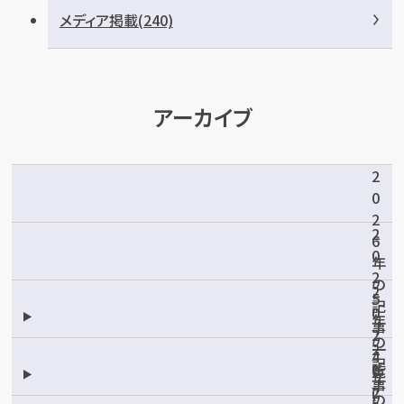
メディア掲載(240)
アーカイブ
2
0
2
2
6
0
年
2
の
2
5
記
0
年
事
2
の
一
2
4
記
覧
0
年
事
(
2
の