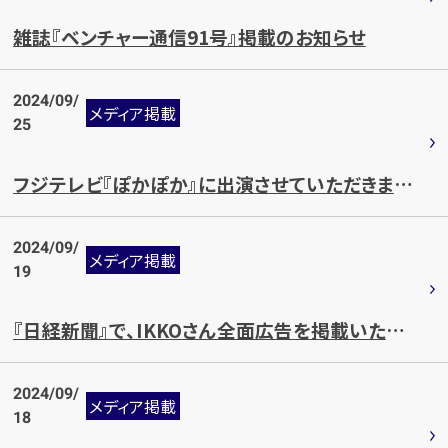
雑誌『ベンチャー通信91号』掲載のお知らせ
2024/09/
メディア掲載
25
カンタン
無料
フジテレビ『ぽかぽか』に出演させていただきました。
2024/09/
メディア掲載
19
『日経新聞』で、IKKOさん全面広告を掲載いたしました！
1
最短
分！
今すぐ査定金額をお伝えいたします
まずは
お電話
で
無料査定
2024/09/
メディア掲載
18
【総合受付】24時間・年中無休(年末年始除く)