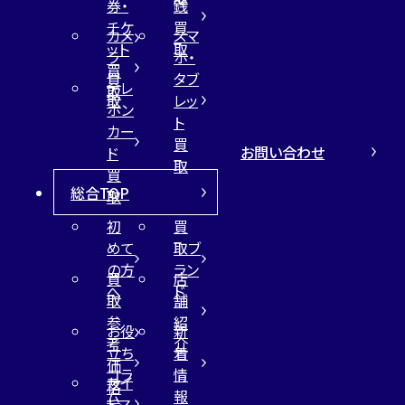
券・
銭
チケ
買
カメ
スマ
ット
取
ラ
ホ・
買
買
タブ
テレ
取
取
レッ
ホン
ト
カー
買
お問い合わせ
ド
取
買
総合TOP
取
初
買
めて
取ブ
の方
ラン
買
店
へ
ド
取
舗
参
紹
お役
新
考
介
立ち
着
価
コラ
情
サイ
格
ム
報
トマ