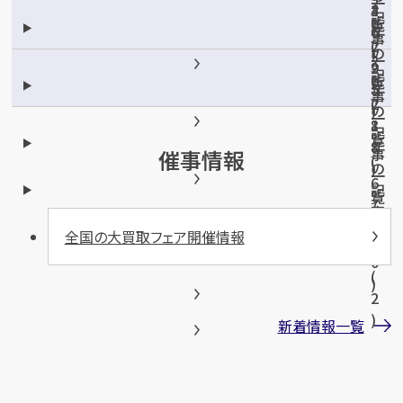
一
2
4
3
記
覧
0
6
年
事
(
2
)
の
一
2
9
2
記
覧
0
5
年
事
(
2
)
の
一
8
1
記
覧
8
年
事
催事情報
(
)
の
一
6
記
覧
7
事
(
)
一
全国の大買取フェア開催情報
1
覧
0
(
)
2
)
新着情報一覧