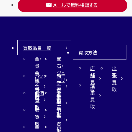
メールで無料相談する
買取品目一覧
買取方法
金・
宝
貴
石・
店
出
金
ジュ
舗
張
バッ
時
属
エリ
買
買
グ
計
催
買
ー
取
取
買
買
事
お酒
財
取
買
取
取
買
買
布
取
取
取
買
服
切
取
買
手
取
買
金
古
取